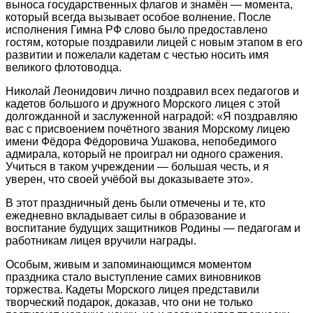
выноса государственных флагов и знамён — момента,
который всегда вызывает особое волнение. После
исполнения Гимна РФ слово было предоставлено
гостям, которые поздравили лицей с новым этапом в его
развитии и пожелали кадетам с честью носить имя
великого флотоводца.
Николай Леонидович лично поздравил всех педагогов и
кадетов большого и дружного Морского лицея с этой
долгожданной и заслуженной наградой: «Я поздравляю
вас с присвоением почётного звания Морскому лицею
имени Фёдора Фёдоровича Ушакова, непобедимого
адмирала, который не проиграл ни одного сражения.
Учиться в таком учреждении — большая честь, и я
уверен, что своей учёбой вы доказываете это».
В этот праздничный день были отмечены и те, кто
ежедневно вкладывает силы в образование и
воспитание будущих защитников Родины — педагогам и
работникам лицея вручили награды.
Особым, живым и запоминающимся моментом
праздника стало выступление самих виновников
торжества. Кадеты Морского лицея представили
творческий подарок, доказав, что они не только