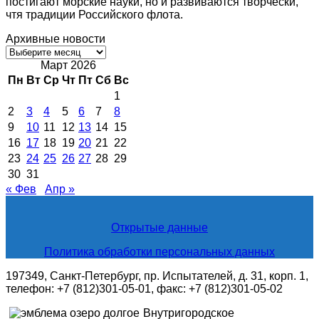
постигают морские науки, но и развиваются творчески,
чтя традиции Российского флота.
Архивные новости
Архивные
новости
Март 2026
Пн
Вт
Ср
Чт
Пт
Сб
Вс
1
2
3
4
5
6
7
8
9
10
11
12
13
14
15
16
17
18
19
20
21
22
23
24
25
26
27
28
29
30
31
« Фев
Апр »
Открытые данные
Политика обработки персональных данных
197349, Санкт-Петербург, пр. Испытателей, д. 31, корп. 1,
телефон: +7 (812)301-05-01, факс: +7 (812)301-05-02
Внутригородское