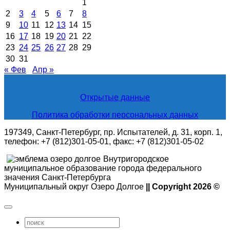
1
2
3
4
5
6
7
8
9
10
11
12
13
14
15
16
17
18
19
20
21
22
23
24
25
26
27
28
29
30
31
« Фев
Апр »
Открытые данные
Политика обработки персональных данных
197349, Санкт-Петербург, пр. Испытателей, д. 31, корп. 1,
телефон: +7 (812)301-05-01, факс: +7 (812)301-05-02
Внутригородское
муниципальное образование города федерального
значения Санкт-Петербурга
Муниципальный округ Озеро Долгое
|| Copyright 2026 ©