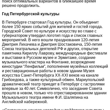
поиск оптимальных вариантов в ближайшее время
решено продолжить.
Год Петербургской культуры
В Петербурге стартовал Год культуры. Он объединит
более 150 ярких событий для жителей и гостей города.
Городской Совет по культуре и искусству во главе с
губернатором утвердил логотип года и список главных
мероприятий. В него вошли празднования 120-летия
Дмитрия Лихачева и Дмитрия Шостаковича, 150-летия
Союза театральных деятелей РФ и других, открытие
памятника Кириллу Лаврову, международные фестивали
и выставки в Русском музее и Эрмитаже, создание
музыкального кластера на Фонтанке, возрождение
киностудии “Ленфильм”, пополнение музейных коллекций
и реставрационные работы в новом здании Музея
искусства Санкт-Петербурга XX-XXI веков на канале
Грибоедова, а также культурный обмен. Мариупольский
драматический театр приедет в Петербург с гастролями
впервые за 40 лет. Символично, что заседание Совета
прошло в новом, только что отреставрированном здании
Музыкального театра имени Ф.И. Шаляпина на
Английской набережной.