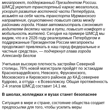
мегапроект, поддержанный Президентом России.
ШМСД укрепит транспортный каркас мегаполиса,
ускорит развитие восточной части Петербурга,
возьмёт на себя часть транспорта Мурманского
направления, существенно повысит связи между
районами города. Новая автомагистраль сэкономит
водителям десятки часов в пути, повысит комфорт и
мобильность жителей.
Сегодня на примере ШМСД мы
видим, что и в 2026 году реализуемые Петербургом и
поддержанные Президентом России мегапроекты
продолжают привлекать в наш город федеральные и
частные средства»
, — подчеркнул глава города
Александр Беглов
Учитывая высокую плотность застройки Северной
столицы, 76% новой магистрали пройдёт по эстакадам
Красногвардейского, Невского, Фрунзенского,
Московского и Кировского районов до КАД севернее
Кудрово, а оттуда – к Всеволожску. Общая протяжённость
2-4 этапов ШМСД составит 14,1 км.
В школах, колледжах и вузах станет безопаснее
Ситуация в мире и стране, состояние общества создает
предпосылки для того, чтобы усилить меры