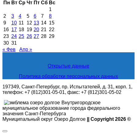
Пн
Вт
Ср
Чт
Пт
Сб
Вс
1
2
3
4
5
6
7
8
9
10
11
12
13
14
15
16
17
18
19
20
21
22
23
24
25
26
27
28
29
30
31
« Фев
Апр »
Открытые данные
Политика обработки персональных данных
197349, Санкт-Петербург, пр. Испытателей, д. 31, корп. 1,
телефон: +7 (812)301-05-01, факс: +7 (812)301-05-02
Внутригородское
муниципальное образование города федерального
значения Санкт-Петербурга
Муниципальный округ Озеро Долгое
|| Copyright 2026 ©