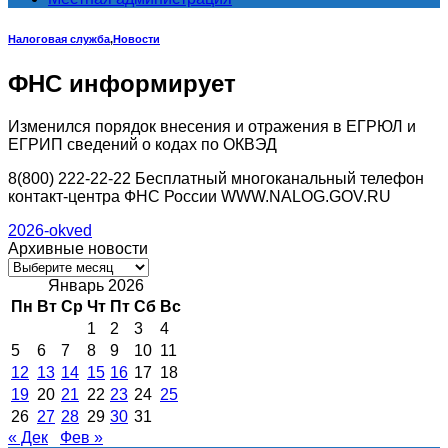
Налоговая служба
,
Новости
ФНС информирует
Изменился порядок внесения и отражения в ЕГРЮЛ и
ЕГРИП сведений о кодах по ОКВЭД
8(800) 222-22-22 Бесплатный многоканальный телефон
контакт-центра ФНС России WWW.NALOG.GOV.RU
2026-okved
Архивные новости
Архивные
новости
Январь 2026
Пн
Вт
Ср
Чт
Пт
Сб
Вс
1
2
3
4
5
6
7
8
9
10
11
12
13
14
15
16
17
18
19
20
21
22
23
24
25
26
27
28
29
30
31
« Дек
Фев »