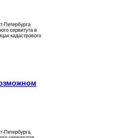
кт-Петербурга
ого сервитута в
ицах кадастрового
возможном
кт-Петербурга
ого сервитутав