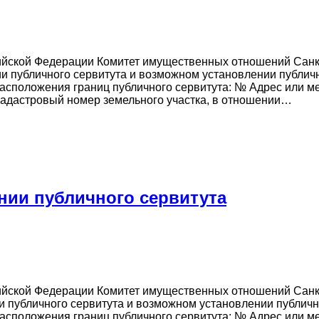
ссийской Федерации Комитет имущественных отношений Сан
и публичного сервитута и возможном установлении публич
асположения границ публичного сервитута: № Адрес или ме
Кадастровый номер земельного участка, в отношении…
нии публичного сервитута
ссийской Федерации Комитет имущественных отношений Сан
 публичного сервитута и возможном установлении публичн
асположения границ публичного сервитута: № Адрес или ме