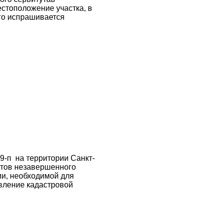
стоположение участка, в
го испрашивается
9-п на территории Санкт-
ктов незавершенного
ии, необходимой для
вление кадастровой