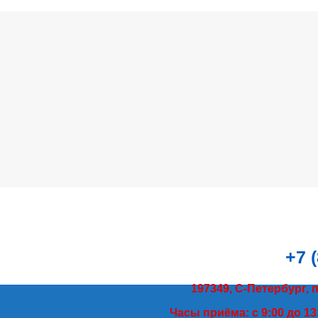
+7 
197349, С-Петербург, 
Часы приёма: с 9:00 до 13: