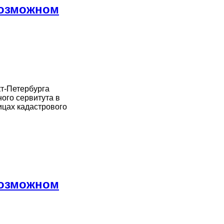
возможном
кт-Петербурга
ого сервитута в
ицах кадастрового
возможном