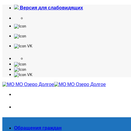
Skip
Версия для слабовидящих
to
content
Обращения граждан