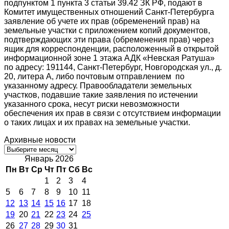
подпунктом 1 пункта 3 статьи 39.42 ЗК РФ, подают в
Комитет имущественных отношений Санкт-Петербурга
заявление об учете их прав (обременений прав) на
земельные участки с приложением копий документов,
подтверждающих эти права (обременения прав) через
ящик для корреспонденции, расположенный в открытой
информационной зоне 1 этажа АДК «Невская Ратуша»
по адресу: 191144, Санкт-Петербург, Новгородская ул., д.
20, литера А, либо почтовым отправлением по
указанному адресу. Правообладатели земельных
участков, подавшие такие заявления по истечении
указанного срока, несут риски невозможности
обеспечения их прав в связи с отсутствием информации
о таких лицах и их правах на земельные участки.
Архивные новости
Архивные
новости
Январь 2026
Пн
Вт
Ср
Чт
Пт
Сб
Вс
1
2
3
4
5
6
7
8
9
10
11
12
13
14
15
16
17
18
19
20
21
22
23
24
25
26
27
28
29
30
31