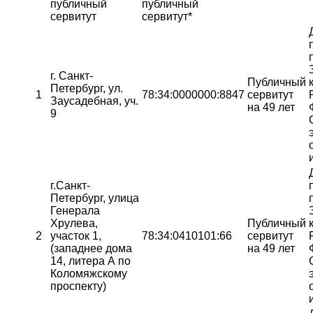
публичный
публичный
сервитут
сервитут*
г. Санкт-
Публичный
Петербург, ул.
1
78:34:0000000:8847
сервитут
Заусадебная, уч.
на 49 лет
9
г.Санкт-
Петербург, улица
Генерала
Хрулева,
Публичный
2
участок 1,
78:34:0410101:66
сервитут
(западнее дома
на 49 лет
14, литера А по
Коломяжскому
проспекту)