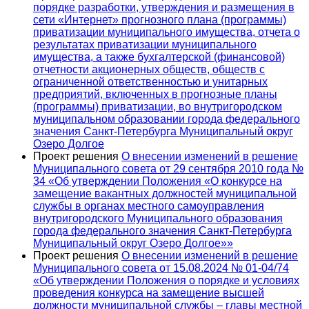
порядке разработки, утверждения и размещения в
сети «Интернет» прогнозного плана (программы)
приватизации муниципального имущества, отчета о
результатах приватизации муниципального
имущества, а также бухгалтерской (финансовой)
отчетности акционерных обществ, обществ с
ограниченной ответственностью и унитарных
предприятий, включенных в прогнозные планы
(программы) приватизации, во внутригородском
муниципальном образовании города федерального
значения Санкт-Петербурга Муниципальный округ
Озеро Долгое
Проект решения
О внесении изменений в решение
Муниципального совета от 29 сентября 2010 года №
34 «Об утверждении Положения «О конкурсе на
замещение вакантных должностей муниципальной
службы в органах местного самоуправления
внутригородского Муниципального образования
города федерального значения Санкт-Петербурга
Муниципальный округ Озеро Долгое»»
Проект решения
О внесении изменений в решение
Муниципального совета от 15.08.2024 № 01-04/74
«Об утверждении Положения о порядке и условиях
проведения конкурса на замещение высшей
должности муниципальной службы – главы местной