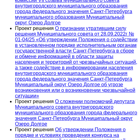
комиссий VII созыва Муниципального совета
внутригородского муниципального образования
города федерального значения Санкт-Петербурга
муниципального образования Муниципальный
округ Озеро Долгое
Проект решения
О признании утратившим силу
решения Муниципального совета от 28.09.2022г №
01-04/25 «Об утверждении Положения о содействии
в установленном порядке исполнительным органам
государственной власти Санкт-Петербурга в сборе
и обмене информацией в области защиты
населения и территорий от чрезвычайных ситуаций,
а также содействие в информировании населения
внутригородского муниципального образования
города федерального значения Санкт-Петербурга
Муниципальный округ Озеро Долгое об угрозе
возникновения или о возникновении чрезвычайной
ситуации»
Проект решения
О сложении полномочий депутата
Муниципального совета внутригородского
муниципального образования города федерального
значения Санкт-Петербурга Муниципальный округ
Озеро Долгое
Проект решения
Об утверждении Положения о
порядке и условиях проведения конкурса на