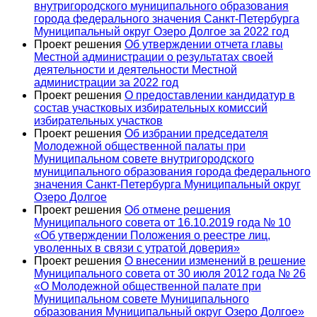
внутригородского муниципального образования
города федерального значения Санкт-Петербурга
Муниципальный округ Озеро Долгое за 2022 год
Проект решения
Об утверждении отчета главы
Местной администрации о результатах своей
деятельности и деятельности Местной
администрации за 2022 год
Проект решения
О предоставлении кандидатур в
состав участковых избирательных комиссий
избирательных участков
Проект решения
Об избрании председателя
Молодежной общественной палаты при
Муниципальном совете внутригородского
муниципального образования города федерального
значения Санкт-Петербурга Муниципальный округ
Озеро Долгое
Проект решения
Об отмене решения
Муниципального совета от 16.10.2019 года № 10
«Об утверждении Положения о реестре лиц,
уволенных в связи с утратой доверия»
Проект решения
О внесении изменений в решение
Муниципального совета от 30 июля 2012 года № 26
«О Молодежной общественной палате при
Муниципальном совете Муниципального
образования Муниципальный округ Озеро Долгое»