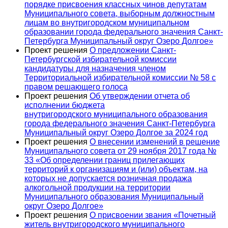
порядке присвоения классных чинов депутатам
Муниципального совета, выборным должностным
лицам во внутригородском муниципальном
образовании города федерального значения Санкт-
Петербурга Муниципальный округ Озеро Долгое»
Проект решения
О предложении Санкт-
Петербургской избирательной комиссии
кандидатуры для назначения членом
Территориальной избирательной комиссии № 58 с
правом решающего голоса
Проект решения
Об утверждении отчета об
исполнении бюджета
внутригородского муниципального образования
города федерального значения Санкт-Петербурга
Муниципальный округ Озеро Долгое за 2024 год
Проект решения
О внесении изменений в решение
Муниципального совета от 29 ноября 2017 года №
33 «Об определении границ прилегающих
территорий к организациям и (или) объектам, на
которых не допускается розничная продажа
алкогольной продукции на территории
Муниципального образования Муниципальный
округ Озеро Долгое»
Проект решения
О присвоении звания «Почетный
житель внутригородского муниципального