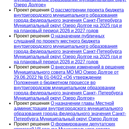
Озеро Долгое»
Проект решения
О рассмотрении проекта бюджета
внутригородского муниципального образования
города федерального значения Санкт-Петербурга
Муниципальный округ Озеро Долгое на 2025 год и
на плановый период 2026 и 2027 годов
Проект решения
О назначении публичных
слушаний по проекту местного бюджета
внутригородского муниципального образования
города федерального значения Санкт-Петербурга
Муниципальный округ Озеро Долгое на 2025 год и
на плановый период 2026 и 2027 годов
Проект решения
О внесении изменений в решение
Муниципального совета МО МО Озеро Долгое от
29.06.2022 № 01-04/22 «Об утверждении
Положения о бюджетном процессе во
внутригородском муниципальном образовании
города федерального значения Санкт- Петербурга
Муниципальный округ Озеро Долгое»
Проект решения
О назначении главы Местной
администрации внутригородского муниципального
образования города федерального значения Санкт-
Петербурга Муниципальный округ Озеро Долгое
Проект решения
О формировании депутатских