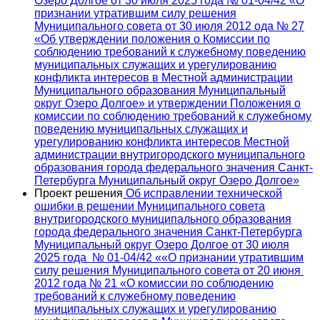
Озеро Долгое от 30 июля 2025 года № 01-04/42 «О
признании утратившим силу решения
Муниципального совета от 30 июля 2012 ода № 27
«Об утверждении положения о Комиссии по
соблюдению требований к служебному поведению
муниципальных служащих и урегулированию
конфликта интересов в Местной администрации
Муниципального образования Муниципальный
округ Озеро Долгое» и утверждении Положения о
комиссии по соблюдению требований к служебному
поведению муниципальных служащих и
урегулированию конфликта интересов Местной
администрации внутригородского муниципального
образования города федерального значения Санкт-
Петербурга Муниципальный округ Озеро Долгое»
Проект решения
Об исправлении технической
ошибки в решении Муниципального совета
внутригородского муниципального образования
города федерального значения Санкт-Петербурга
Муниципальный округ Озеро Долгое от 30 июля
2025 года № 01-04/42 ««О признании утратившим
силу решения Муниципального совета от 20 июня
2012 года № 21 «О комиссии по соблюдению
требований к служебному поведению
муниципальных служащих и урегулированию