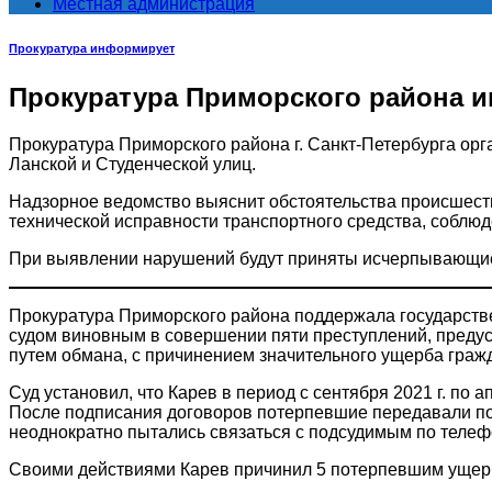
Местная администрация
Прокуратура информирует
Прокуратура Приморского района 
Прокуратура Приморского района г. Санкт-Петербурга орг
Ланской и Студенческой улиц.
Надзорное ведомство выяснит обстоятельства происшеств
технической исправности транспортного средства, соблю
При выявлении нарушений будут приняты исчерпывающие
Прокуратура Приморского района поддержала государств
судом виновным в совершении пяти преступлений, предусм
путем обмана, с причинением значительного ущерба гражд
Суд установил, что Карев в период с сентября 2021 г. по 
После подписания договоров потерпевшие передавали п
неоднократно пытались связаться с подсудимым по телеф
Своими действиями Карев причинил 5 потерпевшим ущерб