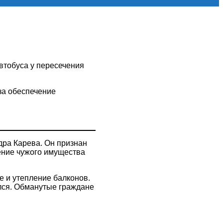
втобуса у пересечения
за обеспечение
дра Карева. Он признан
щение чужого имущества
ие и утепление балконов.
лся. Обманутые граждане