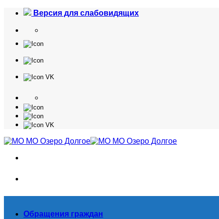
Skip
Версия для слабовидящих
to
content
Обращения граждан