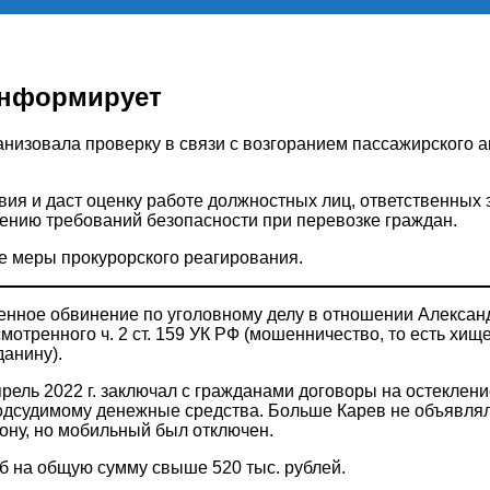
информирует
анизовала проверку в связи с возгоранием пассажирского а
ия и даст оценку работе должностных лиц, ответственных 
дению требований безопасности при перевозке граждан.
 меры прокурорского реагирования.
енное обвинение по уголовному делу в отношении Алексан
отренного ч. 2 ст. 159 УК РФ (мошенничество, то есть хи
анину).
апрель 2022 г. заключал с гражданами договоры на остеклен
одсудимому денежные средства. Больше Карев не объявля
ону, но мобильный был отключен.
 на общую сумму свыше 520 тыс. рублей.