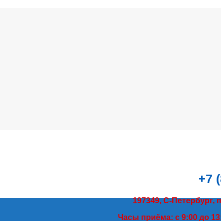
+7 
197349, С-Петербург, 
Часы приёма: с 9:00 до 13: