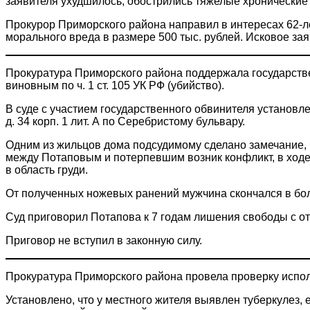
заявителя ухудшилось, обострились тяжелые хронические
Прокурор Приморского района направил в интересах 62-ле
морального вреда в размере 500 тыс. рублей. Исковое за
Прокуратура Приморского района поддержала государств
виновным по ч. 1 ст. 105 УК РФ (убийство).
В суде с участием государственного обвинителя установле
д. 34 корп. 1 лит. А по Серебристому бульвару.
Одним из жильцов дома подсудимому сделано замечание, ч
между Потаповым и потерпевшим возник конфликт, в ход
в область груди.
От полученных ножевых ранений мужчина скончался в бо
Суд приговорил Потапова к 7 годам лишения свободы с о
Приговор не вступил в законную силу.
Прокуратура Приморского района провела проверку испол
Установлено, что у местного жителя выявлен туберкулез,