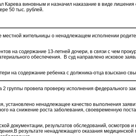
ал Карева виновным и назначил наказание в виде лишения 
ре 50 тыс. рублей.
е местной жительницы о ненадлежащем исполнении родите
нтов на содержание 13-летней дочери, в связи с чем проку
атериального обеспечения. В суд направлено исковое заяв
тери на содержание ребенка с должника-отца взыскано свы
 2 группы провела проверку исполнения федерального зак
ния, установлено ненадлежащее качество выполнения заяви
ого на снижение роста заболевания, своевременную поста
ой документации, результатов обследований, осмотров и к
дения.В результате ненадлежащего оказания медицинской