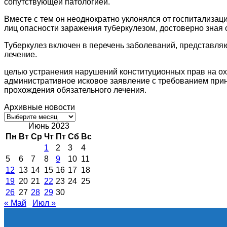
сопутствующей патологией.
Вместе с тем он неоднократно уклонялся от госпитализа
лиц опасности заражения туберкулезом, достоверно зная 
Туберкулез включен в перечень заболеваний, представляю
лечение.
целью устранения нарушений конституционных прав на охр
административное исковое заявление с требованием при
прохождения обязательного лечения.
Архивные новости
Архивные
новости
Июнь 2023
Пн
Вт
Ср
Чт
Пт
Сб
Вс
1
2
3
4
5
6
7
8
9
10
11
12
13
14
15
16
17
18
19
20
21
22
23
24
25
26
27
28
29
30
« Май
Июл »