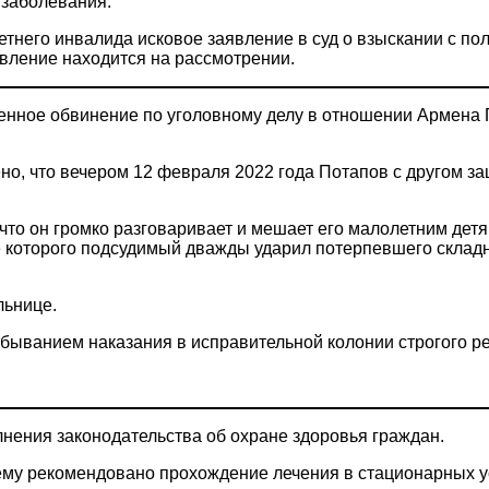
 заболевания.
тнего инвалида исковое заявление в суд о взыскании с по
явление находится на рассмотрении.
енное обвинение по уголовному делу в отношении Армена 
но, что вечером 12 февраля 2022 года Потапов с другом за
то он громко разговаривает и мешает его малолетним детя
е которого подсудимый дважды ударил потерпевшего склад
льнице.
тбыванием наказания в исправительной колонии строгого р
нения законодательства об охране здоровья граждан.
 ему рекомендовано прохождение лечения в стационарных у