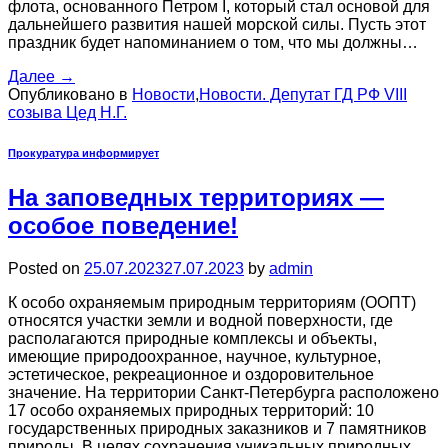
флота, основанного Петром I, который стал основой для
дальнейшего развития нашей морской силы. Пусть этот
праздник будет напоминанием о том, что мы должны…
Далее
→
Опубликовано в
Новости
,
Новости. Депутат ГД РФ VIII
созыва Цед Н.Г.
Прокуратура информирует
На заповедных территориях —
особое поведение!
Posted on
25.07.2023
27.07.2023
by
admin
К особо охраняемым природным территориям (ООПТ)
относятся участки земли и водной поверхности, где
располагаются природные комплексы и объекты,
имеющие природоохранное, научное, культурное,
эстетическое, рекреационное и оздоровительное
значение. На территории Санкт-Петербурга расположено
17 особо охраняемых природных территорий: 10
государственных природных заказников и 7 памятников
природы. В целях сохранения уникальных природных