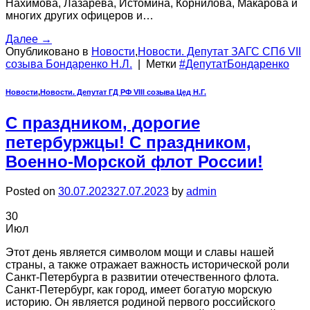
Нахимова, Лазарева, Истомина, Корнилова, Макарова и
многих других офицеров и…
Далее
→
Опубликовано в
Новости
,
Новости. Депутат ЗАГС СПб VII
созыва Бондаренко Н.Л.
|
Метки
#ДепутатБондаренко
Новости
,
Новости. Депутат ГД РФ VIII созыва Цед Н.Г.
С праздником, дорогие
петербуржцы! С праздником,
Военно-Морской флот России!
Posted on
30.07.2023
27.07.2023
by
admin
30
Июл
Этот день является символом мощи и славы нашей
страны, а также отражает важность исторической роли
Санкт-Петербурга в развитии отечественного флота.
Санкт-Петербург, как город, имеет богатую морскую
историю. Он является родиной первого российского