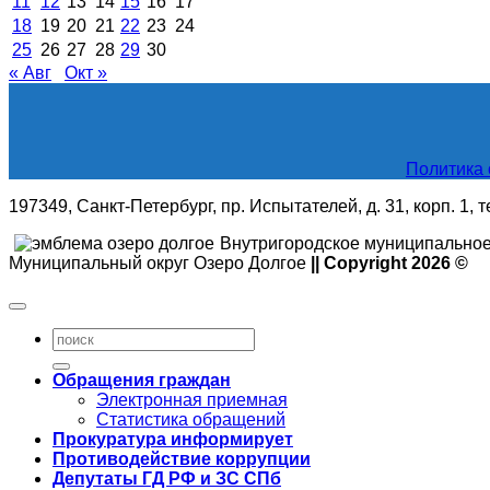
11
12
13
14
15
16
17
18
19
20
21
22
23
24
25
26
27
28
29
30
« Авг
Окт »
Политика 
197349, Санкт-Петербург, пр. Испытателей, д. 31, корп. 1, 
Внутригородское муниципальное
Муниципальный округ Озеро Долгое
|| Copyright 2026 ©
Обращения граждан
Электронная приемная
Статистика обращений
Прокуратура информирует
Противодействие коррупции
Депутаты ГД РФ и ЗС СПб