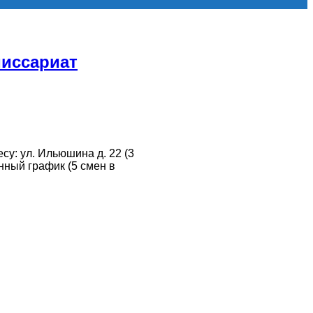
миссариат
у: ул. Ильюшина д. 22 (3
нный график (5 смен в