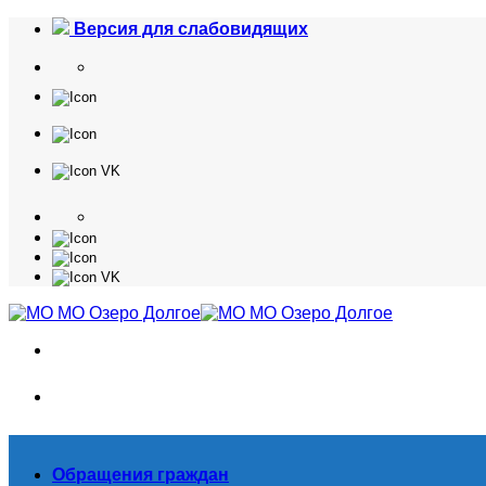
Skip
Версия для слабовидящих
to
content
Обращения граждан