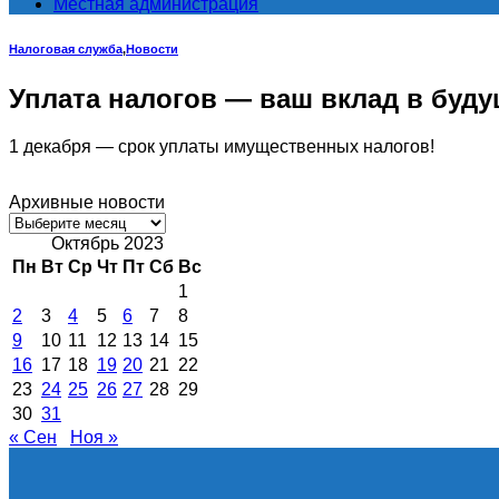
Местная администрация
Налоговая служба
,
Новости
Уплата налогов — ваш вклад в буду
1 декабря — срок уплаты имущественных налогов!
Архивные новости
Архивные
новости
Октябрь 2023
Пн
Вт
Ср
Чт
Пт
Сб
Вс
1
2
3
4
5
6
7
8
9
10
11
12
13
14
15
16
17
18
19
20
21
22
23
24
25
26
27
28
29
30
31
« Сен
Ноя »