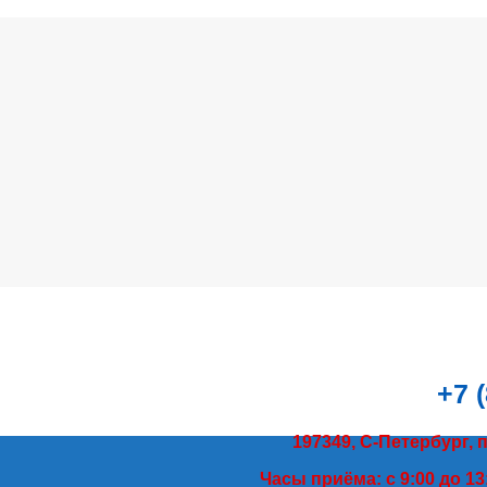
+7 
197349, С-Петербург, 
Часы приёма: с 9:00 до 13: