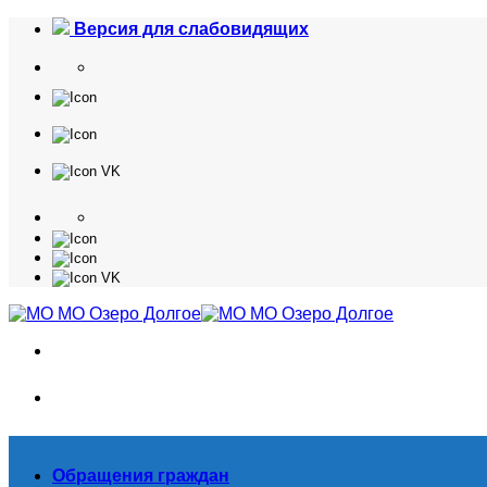
Skip
Версия для слабовидящих
to
content
Обращения граждан