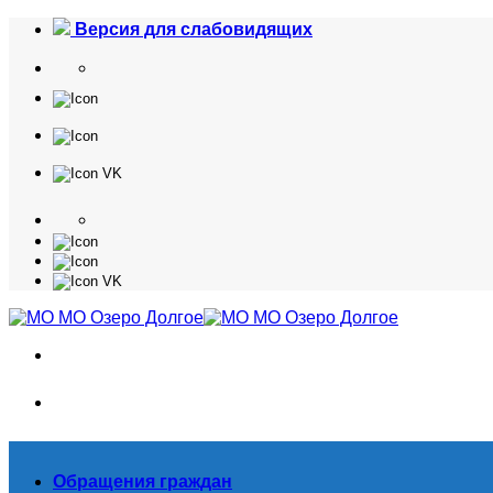
Skip
Версия для слабовидящих
to
content
Обращения граждан