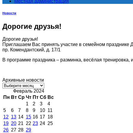
Местная администрация
Новости
Дорогие друзья!
Дорогие друзья!
Приглашаем Вас принять участие в семейном празднике Де
пр. Комендантский, д. 17/1
В программе праздника – разминка, весёлая тренировка, и
Архивные новости
Архивные
новости
Февраль 2024
Пн
Вт
Ср
Чт
Пт
Сб
Вс
1
2
3
4
5
6
7
8
9
10
11
12
13
14
15
16
17
18
19
20
21
22
23
24
25
26
27
28
29