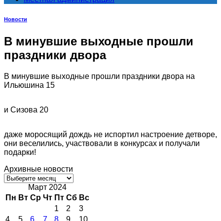
Новости
В минувшие выходные прошли
праздники двора
В минувшие выходные прошли праздники двора на
Ильюшина 15
и Сизова 20
даже моросящий дождь не испортил настроение детворе,
они веселились, участвовали в конкурсах и получали
подарки!
Архивные новости
Архивные
новости
Март 2024
Пн
Вт
Ср
Чт
Пт
Сб
Вс
1
2
3
4
5
6
7
8
9
10