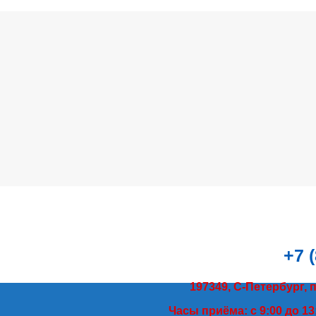
+7 
197349, С-Петербург, 
Часы приёма: с 9:00 до 13: