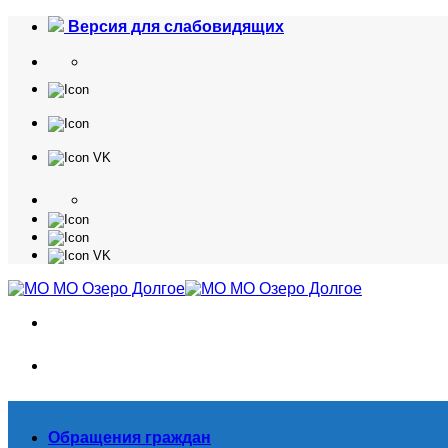
Skip
Версия для слабовидящих
to
content
Обращения граждан