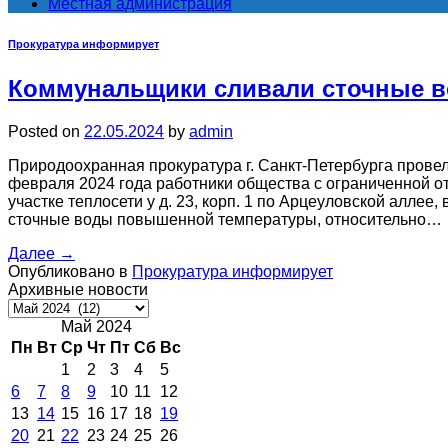
Местная администрация
Прокуратура информирует
Коммунальщики сливали сточные в
Posted on
22.05.2024
by
admin
Природоохранная прокуратура г. Санкт-Петербурга провел
февраля 2024 года работники общества с ограниченной о
участке теплосети у д. 23, корп. 1 по Арцеуловской аллее
сточные воды повышенной температуры, относительно…
Далее
→
Опубликовано в
Прокуратура информирует
Архивные новости
Архивные
новости
Май 2024
Пн
Вт
Ср
Чт
Пт
Сб
Вс
1
2
3
4
5
6
7
8
9
10
11
12
13
14
15
16
17
18
19
20
21
22
23
24
25
26