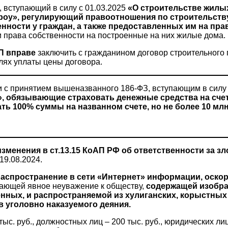
, вступающий в силу с 01.03.2025
«О строительстве жилы
кроу», регулирующий правоотношения по строительст
нности у граждан, а также предоставленных им на пра
 права собственности на построенные на них жилые дома.
ИП вправе
заключить с гражданином договор строительного
елях уплаты цены договора.
 с принятием вышеназванного 186-ФЗ, вступающим в силу с
, обязывающие страховать денежные средства на счета
ь 100% суммы на названном счете, но не более 10 млн
зменения в ст.13.15 КоАП РФ об ответственности за з
19.08.2024.
распространение в сети «Интернет» информации, оск
ающей явное неуважение к обществу,
содержащей изобра
енных, и распространяемой из хулиганских, корыстны
в уголовно наказуемого деяния.
. руб., должностных лиц – 200 тыс. руб., юридических лиц 