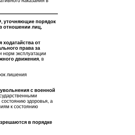
ативного наказания в
, уточняющие порядок
в отношении лиц,
я ходатайства от
ального права
за
и норм эксплуатации
ожного движения
, в
срок лишения
 увольнения с военной
государственными
 состоянию здоровья, а
ниям к состоянию
зрешаются в порядке