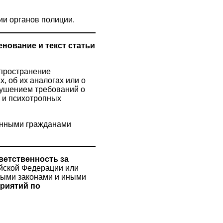
и органов полиции.
енование и текст статьи
спространение
, об их аналогах или о
рушением требований о
 и психотропных
ранными гражданами
ветственность за
йской Федерации или
ными законами и иными
риятий по