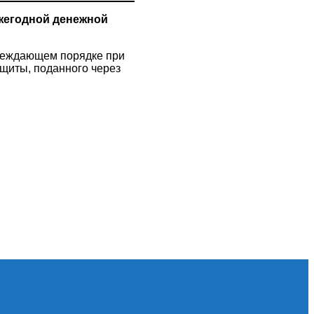
жегодной денежной
реждающем порядке при
ащиты, поданного через