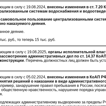
ющим в силу с 19.08.2024,
внесены изменения в ст. 7.20
трализованным системам водоснабжения и водоотведе
амовольное пользование централизованными систе
вно наказуемого деяния.
анное деяние.
 руб., то теперь 15 тыс. руб.
ющим в силу с 19.08.2025,
органы исполнительной влас
ассмотрению административных дел по ст. 14.37 КоА
 конструкции
. Перечень должностных лиц должен быть ус
щим в силу с 05.02.2024,
внесены изменения в КоАП Р
инятия решений о наказании в виде административно
например, занарушение правил пребывания в России, посяга
и общественную нравственность, нарушение порядка управ
я.
лежащих административному выдворению за пределы РФ