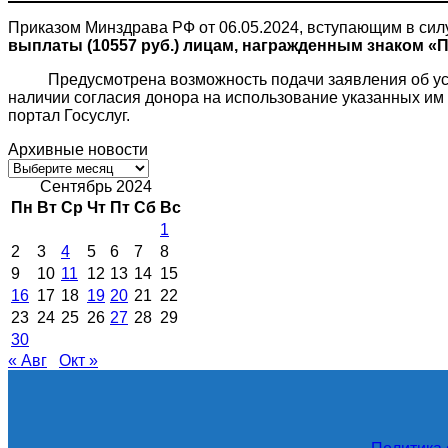
Приказом Минздрава РФ от 06.05.2024, вступающим в силу
выплаты (10557 руб.) лицам, награжденным знаком «
Предусмотрена возможность подачи заявления об уста
наличии согласия донора на использование указанных им 
портал Госуслуг.
Архивные новости
Архивные
новости
Сентябрь 2024
Пн
Вт
Ср
Чт
Пт
Сб
Вс
1
2
3
4
5
6
7
8
9
10
11
12
13
14
15
16
17
18
19
20
21
22
23
24
25
26
27
28
29
30
« Авг
Окт »