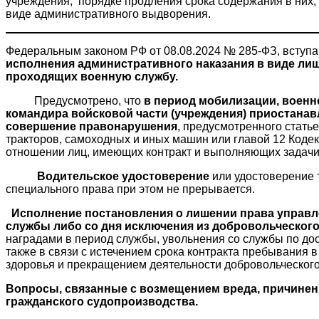
учреждения, порядке продления срока содержания в них,
виде административного выдворения.
Федеральным законом РФ от 08.08.2024 № 285-ФЗ, вступаю
исполнения административного наказания в виде ли
проходящих военную службу.
Предусмотрено, что
в период мобилизации, военн
командира войсковой части (учреждения) приостана
совершение правонарушения
, предусмотренного стать
тракторов, самоходных и иных машин или главой 12 Коде
отношении лиц, имеющих контракт и выполняющих задачи
Водительское удостоверение
или удостоверение 
специального права при этом не прерывается.
Исполнение постановления о лишении права управл
службы либо со дня исключения из добровольческо
наградами в период службы, увольнения со службы по до
также в связи с истечением срока контракта пребывания
здоровья и прекращением деятельности добровольческог
Вопросы, связанные с возмещением вреда, причинен
гражданского судопроизводства.