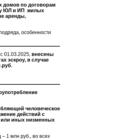
х домов по договорам
ву ЮЛ и ИП жилых
ве аренды,
 подряда, особенности
 01.03.2025,
внесены
х эскроу, в случае
.руб.
лоупотребление
орбляющей человеческое
жение действий с
х или иных низменных
– 1 млн руб., во всех