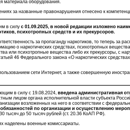
ия материала оборудования.
ниях за названные правонарушения отнесено к компетенци
им в силу
с 01.09.2025, в новой редакции изложено наим
отиков, психотропных средств и их прекурсоров.
етственность за пропаганду наркотиков, то теперь за ра
мацию о наркотических средствах, психотропных веществах
ства или психотропные вещества либо их прекурсоры, с на
атьей 46 Федерального закона «О наркотических средствах
пользованием сети Интернет, а также совершенную иност
щим в силу с 19.08.2024,
введена административная от
тным лицом органа исполнительной власти субъекта Росси
анизации возложенных на него в соответствии с федераль
обязанностей по организации и осуществлению мероп
0 тысяч до 50 тысяч рублей (ст. 20.36 КоАП РФ).
 наделены военные комиссариаты.