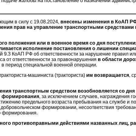
 подаче жалобы на постановление о назначении администр
щим в силу с 19.08.2024,
внесены изменения в КоАП РФ
шения прав на управление транспортными средствами 
ого положения или в военное время со дня поступлени
вливается исполнение постановления о лишении специ
ей 9.3 КоАП РФ об ответственности за нарушение правил ил
кса от ответственности за правонарушения
в области дор
 в период специальной военной операции.
тракториста-машиниста (тракториста)
им возвращается
, 
ения транспортным средством возобновляется со дня
го формирования
, за исключением случаев, награждения 
стижению предельного возраста пребывания на службе и по
 в добровольческом формировании, несоответствия требова
о формирования.
ного противоправными действиями названных лиц, ра