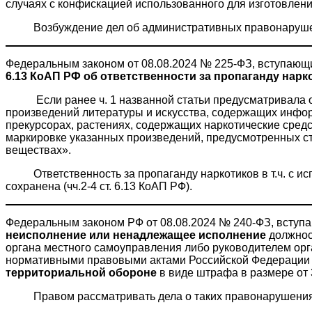
случаях с конфискацией использованного для изготовлен
Возбуждение дел об административных правонаруше
Федеральным законом от 08.08.2024 № 225-ФЗ, вступающ
6.13 КоАП РФ об ответственности за пропаганду нарк
Если ранее ч. 1 названной статьи предусматривала отв
произведений литературы и искусства, содержащих инфор
прекурсорах, растениях, содержащих наркотические сред
маркировке указанных произведений, предусмотренных ст
веществах».
Ответственность за пропаганду наркотиков в т.ч. с ис
сохранена (чч.2-4 ст. 6.13 КоАП РФ).
Федеральным законом РФ от 08.08.2024 № 240-ФЗ, вступаю
н
еисполнение или ненадлежащее исполнение
должнос
органа местного самоуправления либо руководителем орг
нормативными правовыми актами Российской Федерации
территориальной обороне
в виде штрафа в размере от 3
Правом рассматривать дела о таких правонарушениях