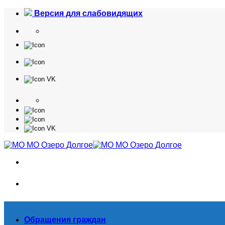
Skip
Версия для слабовидящих
to
content
Обращения граждан