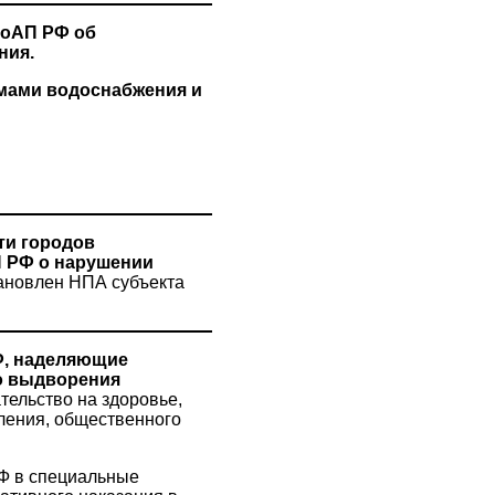
 КоАП РФ об
ния.
мами водоснабжения и
ти городов
П РФ о нарушении
тановлен НПА субъекта
Ф, наделяющие
го выдворения
тельство на здоровье,
ления, общественного
 в специальные