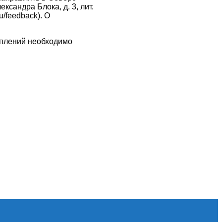
ксандра Блока, д. 3, лит.
/feedback). О
уплений необходимо