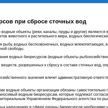
рсов при сбросе сточных вод
 водные объекты (реки, каналы, пруды и другие) являются
тов животного и растительного мира, водных биологически
я рыбу, водных беспозвоночных, водных млекопитающих, в
нной свободы.
тания водных биоресурсов (водные объекты рыбохозяйствен
веществ, разрешенных к сбросу в составе сточных вод, о
зяйственного значения влечет административную ответствен
акие водные объекты организации обязаны самостоятельно 
 наносимый водным биоресурсам, которые подлежат соглас
риториальным Управлением Федерального агентства по ры
иных нарушениях в сфере охраны биоресурсов необходимо 