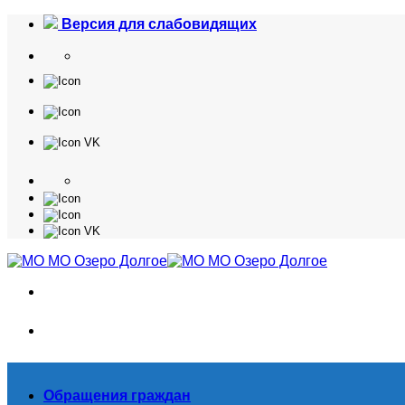
Skip
Версия для слабовидящих
to
content
Обращения граждан