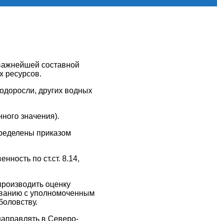
 важнейшей составной
х ресурсов.
одоросли, других водных
ного значения).
пределены приказом
ность по ст.ст. 8.14,
производить оценку
ованию с уполномоченным
боловству.
направлять в Северо-