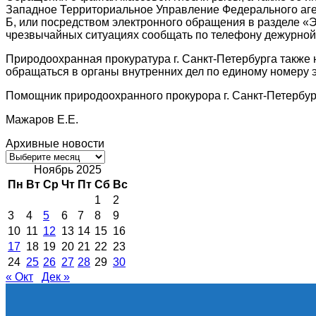
Западное Территориальное Управление Федерального агентс
Б, или посредством электронного обращения в разделе «Эле
чрезвычайных ситуациях сообщать по телефону дежурной 
Природоохранная прокуратура г. Санкт-Петербурга также 
обращаться в органы внутренних дел по единому номеру 
Помощник природоохранного прокурора г. Санкт-Петербур
Мажаров Е.Е.
Архивные новости
Архивные
новости
Ноябрь 2025
Пн
Вт
Ср
Чт
Пт
Сб
Вс
1
2
3
4
5
6
7
8
9
10
11
12
13
14
15
16
17
18
19
20
21
22
23
24
25
26
27
28
29
30
« Окт
Дек »