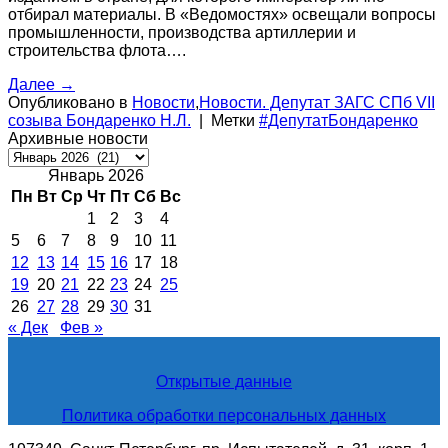
отбирал материалы. В «Ведомостях» освещали вопросы
промышленности, производства артиллерии и
строительства флота….
Далее
→
Опубликовано в
Новости
,
Новости. Депутат ЗАГС СПб VII
созыва Бондаренко Н.Л.
|
Метки
#ДепутатБондаренко
Архивные новости
Архивные
новости
Январь 2026
Пн
Вт
Ср
Чт
Пт
Сб
Вс
1
2
3
4
5
6
7
8
9
10
11
12
13
14
15
16
17
18
19
20
21
22
23
24
25
26
27
28
29
30
31
« Дек
Фев »
Открытые данные
Политика обработки персональных данных