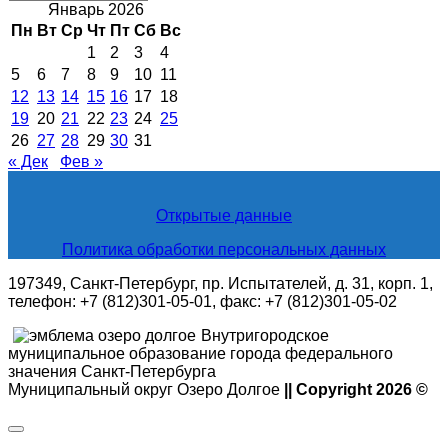
новости
Январь 2026
Пн
Вт
Ср
Чт
Пт
Сб
Вс
1
2
3
4
5
6
7
8
9
10
11
12
13
14
15
16
17
18
19
20
21
22
23
24
25
26
27
28
29
30
31
« Дек
Фев »
Открытые данные
Политика обработки персональных данных
197349, Санкт-Петербург, пр. Испытателей, д. 31, корп. 1,
телефон: +7 (812)301-05-01, факс: +7 (812)301-05-02
Внутригородское
муниципальное образование города федерального
значения Санкт-Петербурга
Муниципальный округ Озеро Долгое
|| Copyright 2026 ©