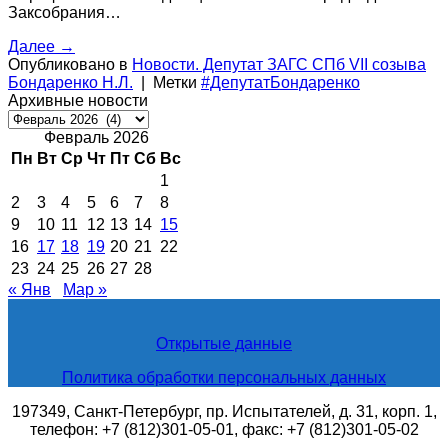
Заксобрания…
Далее
→
Опубликовано в
Новости. Депутат ЗАГС СПб VII созыва
Бондаренко Н.Л.
|
Метки
#ДепутатБондаренко
Архивные новости
Архивные
новости
Февраль 2026
Пн
Вт
Ср
Чт
Пт
Сб
Вс
1
2
3
4
5
6
7
8
9
10
11
12
13
14
15
16
17
18
19
20
21
22
23
24
25
26
27
28
« Янв
Мар »
Открытые данные
Политика обработки персональных данных
197349, Санкт-Петербург, пр. Испытателей, д. 31, корп. 1,
телефон: +7 (812)301-05-01, факс: +7 (812)301-05-02