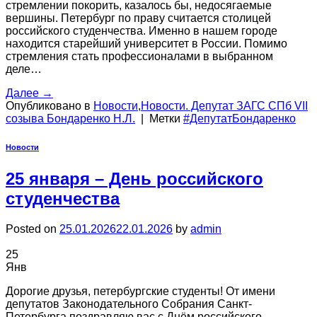
стремлении покорить, казалось бы, недосягаемые
вершины. Петербург по праву считается столицей
российского студенчества. Именно в нашем городе
находится старейший университет в России. Помимо
стремления стать профессионалами в выбранном
деле…
Далее
→
Опубликовано в
Новости
,
Новости. Депутат ЗАГС СПб VII
созыва Бондаренко Н.Л.
|
Метки
#ДепутатБондаренко
Новости
25 января – День российского
студенчества
Posted on
25.01.2026
22.01.2026
by
admin
25
Янв
Дорогие друзья, петербургские студенты! От имени
депутатов Законодательного Собрания Санкт-
Петербурга поздравляю вас с Днём российского