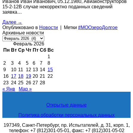
Иванов Иван Иванович, 05.12.1980, Авиаконструкторов
15-2-12В случае некорректно поданных сведений
заявка…
Далее
→
Опубликовано в
Новости
|
Метки
#МООзероДолгое
Архивные новости
Архивные
новости
Февраль 2026
Пн
Вт
Ср
Чт
Пт
Сб
Вс
1
2
3
4
5
6
7
8
9
10
11
12
13
14
15
16
17
18
19
20
21
22
23
24
25
26
27
28
« Янв
Мар »
Открытые данные
Политика обработки персональных данных
197349, Санкт-Петербург, пр. Испытателей, д. 31, корп. 1,
телефон: +7 (812)301-05-01, факс: +7 (812)301-05-02