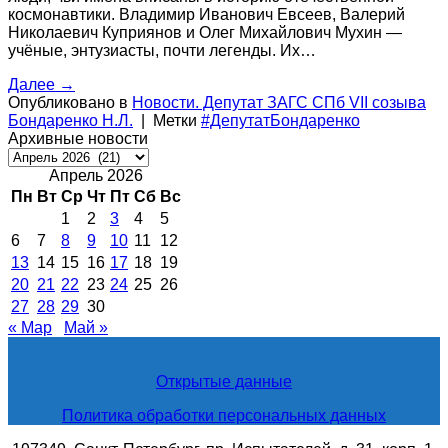
космонавтики. Владимир Иванович Евсеев, Валерий
Николаевич Куприянов и Олег Михайлович Мухин —
учёные, энтузиасты, почти легенды. Их…
Далее
→
Опубликовано в
Новости. Депутат ЗАГС СПб VII созыва
Бондаренко Н.Л.
|
Метки
#ДепутатБондаренко
Архивные новости
Архивные
новости
Апрель 2026
Пн
Вт
Ср
Чт
Пт
Сб
Вс
1
2
3
4
5
6
7
8
9
10
11
12
13
14
15
16
17
18
19
20
21
22
23
24
25
26
27
28
29
30
« Мар
Май »
Открытые данные
Политика обработки персональных данных