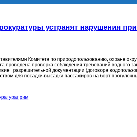
рокуратуры устранят нарушения при
ставителями Комитета по природопользованию, охране ок
га проведена проверка соблюдения требований водного за
ствие разрешительной документации (договора водопользов
вом для посадки-высадки пассажиров на борт прогулочны
уратураприм