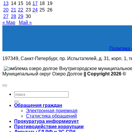
13
14
15
16
17
18
19
20
21
22
23
24
25
26
27
28
29
30
« Мар
Май »
Политика 
197349, Санкт-Петербург, пр. Испытателей, д. 31, корп. 1, 
Внутригородское муниципальное
Муниципальный округ Озеро Долгое
|| Copyright 2026 ©
Обращения граждан
Электронная приемная
Статистика обращений
Прокуратура информирует
Противодействие коррупции
Депутаты ГД РФ и ЗС СПб