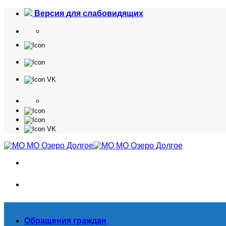
Skip
Версия для слабовидящих
to
content
Обращения граждан