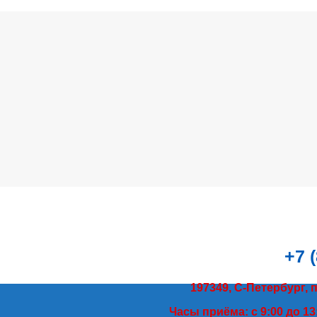
+7 
197349, С-Петербург, 
Часы приёма: с 9:00 до 13: