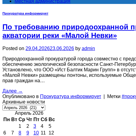
Местная администрация
Прокуратура информирует
По требованию природоохранной п
акватории реки «Малой Невки»
Posted on
29.04.2026
23.06.2026
by
admin
Природоохранной прокуратурой города совместно с пред
обеспечению экологической безопасности Санкт-Петербур
Установлено, что ООО «Ист Балтик Марин Групп» в отсут
«Малой Невки» размещены понтоны, используемые Общест
прав граждан на…
Далее
→
Опубликовано в
Прокуратура информирует
|
Метки
#прок
Архивные новости
Архивные
новости
Апрель 2026
Пн
Вт
Ср
Чт
Пт
Сб
Вс
1
2
3
4
5
6
7
8
9
10
11
12