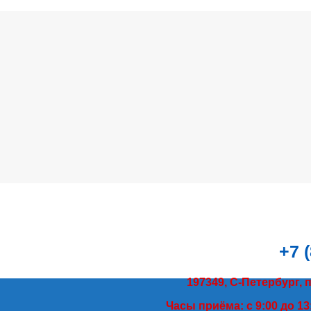
+7 
197349, С-Петербург, 
Часы приёма: с 9:00 до 13: