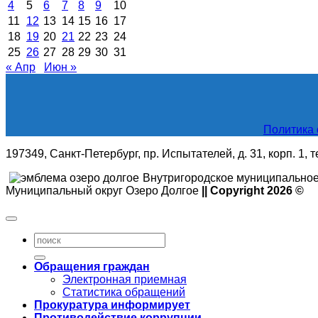
4
5
6
7
8
9
10
11
12
13
14
15
16
17
18
19
20
21
22
23
24
25
26
27
28
29
30
31
« Апр
Июн »
Политика 
197349, Санкт-Петербург, пр. Испытателей, д. 31, корп. 1, 
Внутригородское муниципальное
Муниципальный округ Озеро Долгое
|| Copyright 2026 ©
Обращения граждан
Электронная приемная
Статистика обращений
Прокуратура информирует
Противодействие коррупции