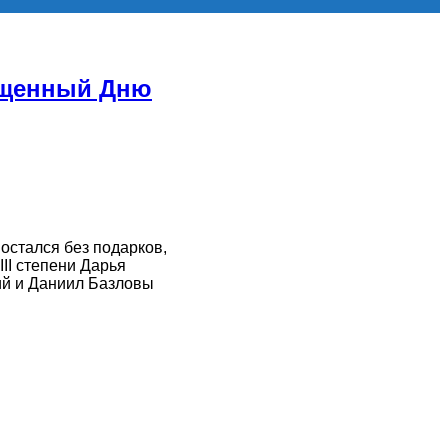
вященный Дню
остался без подарков,
II степени Дарья
ий и Даниил Базловы