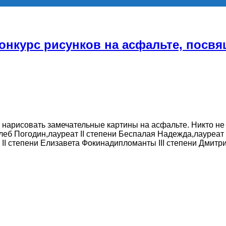
онкурс рисунков на асфальте, пос
нарисовать замечательные картины на асфальте. Никто не 
леб Погодин,лауреат II степени Беспалая Надежда,лауреат I
II степени Елизавета Фокинадипломанты III степени Дмитр