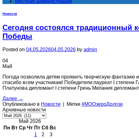
Местная администрация
Новости
Сегодня состоялся традиционный к
Победы
Posted on
04.05.2026
04.05.2026
by
admin
04
Май
Погода позволила детям проявить творческую фантазию и 
спасибо всем участникам! Победители:лауреат I степени Г
Платунова дипломант I степени Грень Мелания дипломант 
Далее
→
Опубликовано в
Новости
|
Метки
#МООзероДолгое
Архивные новости
Архивные
новости
Май 2026
Пн
Вт
Ср
Чт
Пт
Сб
Вс
1
2
3