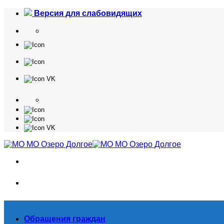
Skip
Версия для слабовидящих
to
content
Обращения граждан