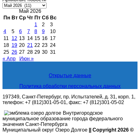
Архивные
новости
Май 2026
Пн
Вт
Ср
Чт
Пт
Сб
Вс
1
2
3
4
5
6
7
8
9
10
11
12
13
14
15
16
17
18
19
20
21
22
23
24
25
26
27
28
29
30
31
« Апр
Июн »
Открытые данные
Политика обработки персональных данных
197349, Санкт-Петербург, пр. Испытателей, д. 31, корп. 1,
телефон: +7 (812)301-05-01, факс: +7 (812)301-05-02
Внутригородское
муниципальное образование города федерального
значения Санкт-Петербурга
Муниципальный округ Озеро Долгое
|| Copyright 2026 ©