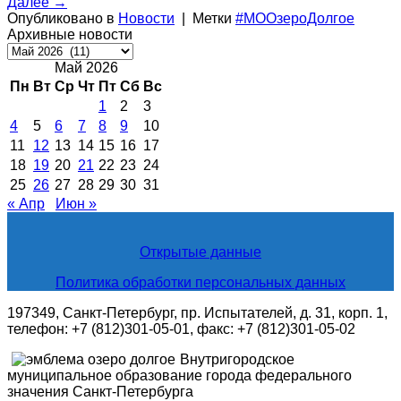
Далее
→
Опубликовано в
Новости
|
Метки
#МООзероДолгое
Архивные новости
Архивные
новости
Май 2026
Пн
Вт
Ср
Чт
Пт
Сб
Вс
1
2
3
4
5
6
7
8
9
10
11
12
13
14
15
16
17
18
19
20
21
22
23
24
25
26
27
28
29
30
31
« Апр
Июн »
Открытые данные
Политика обработки персональных данных
197349, Санкт-Петербург, пр. Испытателей, д. 31, корп. 1,
телефон: +7 (812)301-05-01, факс: +7 (812)301-05-02
Внутригородское
муниципальное образование города федерального
значения Санкт-Петербурга