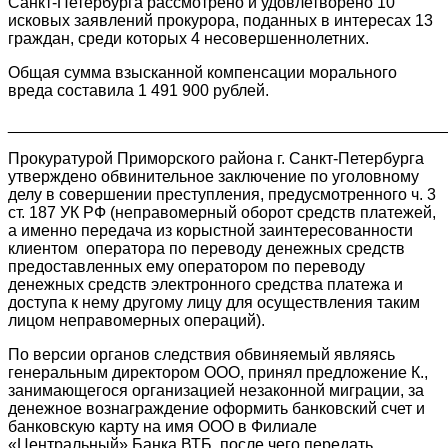
Санкт-Петербурга рассмотрено и удовлетворено 10
исковых заявлений прокурора, поданных в интересах 13
граждан, среди которых 4 несовершеннолетних.
Общая сумма взысканной компенсации морального
вреда составила 1 491 900 рублей.
________________________________________________
Прокуратурой Приморского района г. Санкт-Петербурга
утверждено обвинительное заключение по уголовному
делу в совершении преступления, предусмотренного ч. 3
ст. 187 УК РФ (неправомерный оборот средств платежей,
а именно передача из корыстной заинтересованности
клиентом оператора по переводу денежных средств
предоставленных ему оператором по переводу
денежных средств электронного средства платежа и
доступа к нему другому лицу для осуществления таким
лицом неправомерных операций).
По версии органов следствия обвиняемый являясь
генеральным директором ООО, принял предложение К.,
занимающегося организацией незаконной миграции, за
денежное вознаграждение оформить банковский счет и
банковскую карту на имя ООО в Филиале
«Центральный» Банка ВТБ, после чего передать