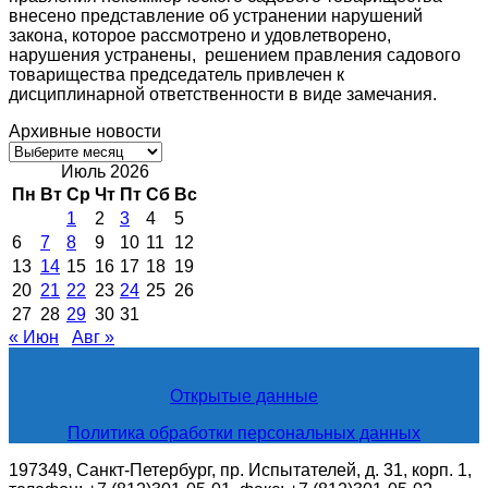
внесено представление об устранении нарушений
закона, которое рассмотрено и удовлетворено,
нарушения устранены, решением правления садового
товарищества председатель привлечен к
дисциплинарной ответственности в виде замечания.
Архивные новости
Архивные
новости
Июль 2026
Пн
Вт
Ср
Чт
Пт
Сб
Вс
1
2
3
4
5
6
7
8
9
10
11
12
13
14
15
16
17
18
19
20
21
22
23
24
25
26
27
28
29
30
31
« Июн
Авг »
Открытые данные
Политика обработки персональных данных
197349, Санкт-Петербург, пр. Испытателей, д. 31, корп. 1,