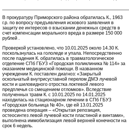
________________________________________________
В прокуратуру Приморского района обратилась К., 1963
г.р. по вопросу предъявления искового заявления в
защиту ее интересов о взыскании денежных средств в
счет компенсации морального вреда в размере 150 000
рублей .
Проверкой установлено, что 10.01.2025 около 14.30 К.
поскользнулась на гололеде и упала. Непосредственно
после падения К. обратилась в травматологическое
отделение СПб ГБУЗ «Городская поликлиника № 114» за
оказанием медицинской помощи. В названном
учреждении К. поставлен диагноз: «Закрытый
оскольчатый внутрисуставной перелом ДМЭ лучевой
кости и шиловидного отростка локтевой левого
предплечья со смещением отломков». Вследствие
полученных травм К. с 10.01.2025 по 14.01.2025
находилась на стационарном лечении в СПб ГБУЗ
«Городская больница № 40», где ей 13.01.2025
проведена операция – «Открытая репозиция,
остеосинтез левой лучевой кости пластиной и винтами»,
выполнена иммобилизация левой верхней конечности на
срок 6 недель.