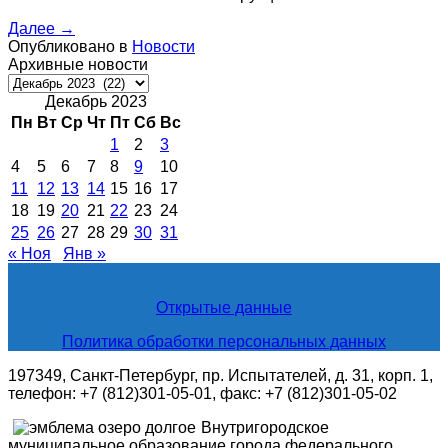
Далее
→
Опубликовано в
Новости
Архивные новости
Архивные
новости
Декабрь 2023
Пн
Вт
Ср
Чт
Пт
Сб
Вс
1
2
3
4
5
6
7
8
9
10
11
12
13
14
15
16
17
18
19
20
21
22
23
24
25
26
27
28
29
30
31
« Ноя
Янв »
Открытые данные
Политика обработки персональных данных
197349, Санкт-Петербург, пр. Испытателей, д. 31, корп. 1,
телефон: +7 (812)301-05-01, факс: +7 (812)301-05-02
Внутригородское
муниципальное образование города федерального