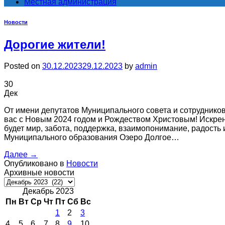
Местная администрация
Новости
Дорогие жители!
Posted on
30.12.2023
29.12.2023
by
admin
30
Дек
От имени депутатов Муниципального совета и сотрудник
вас с Новым 2024 годом и Рождеством Христовым! Искрен
будет мир, забота, поддержка, взаимопонимание, радость
Муниципального образования Озеро Долгое…
Далее
→
Опубликовано в
Новости
Архивные новости
Архивные
новости
Декабрь 2023
Пн
Вт
Ср
Чт
Пт
Сб
Вс
1
2
3
4
5
6
7
8
9
10