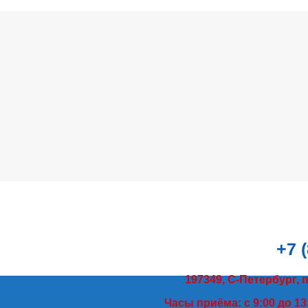
+7 
197349, С-Петербург, 
Часы приёма: с 9:00 до 13: