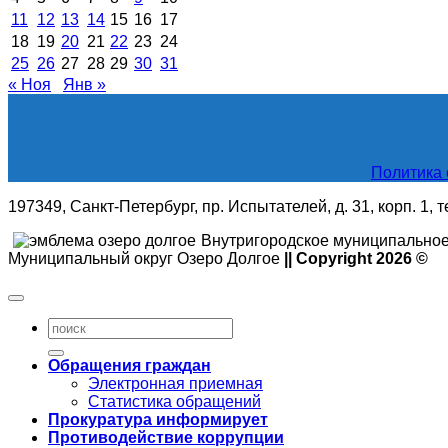
11
12
13
14
15
16
17
18
19
20
21
22
23
24
25
26
27
28
29
30
31
« Ноя
Янв »
Политика 
197349, Санкт-Петербург, пр. Испытателей, д. 31, корп. 1, 
Внутригородское муниципальное
Муниципальный округ Озеро Долгое
|| Copyright 2026 ©
Обращения граждан
Электронная приемная
Статистика обращений
Прокуратура информирует
Противодействие коррупции