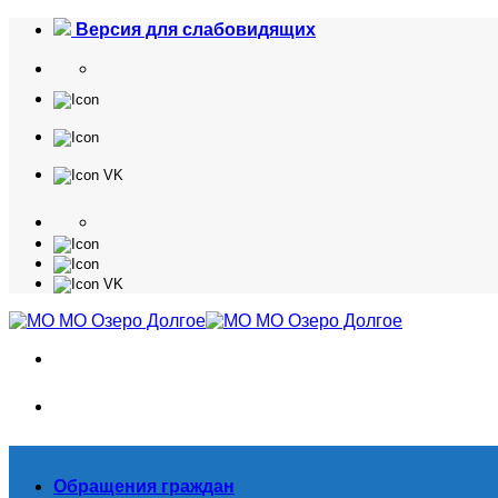
Skip
Версия для слабовидящих
to
content
Обращения граждан