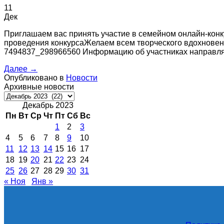
11
Дек
Приглашаем вас принять участие в семейном онлайн-конк
проведения конкурсаЖелаем всем творческого вдохновения
7494837_298966560 Информацию об участниках направляйте
Далее
→
Опубликовано в
Новости
Архивные новости
Архивные
новости
Декабрь 2023
Пн
Вт
Ср
Чт
Пт
Сб
Вс
1
2
3
4
5
6
7
8
9
10
11
12
13
14
15
16
17
18
19
20
21
22
23
24
25
26
27
28
29
30
31
« Ноя
Янв »