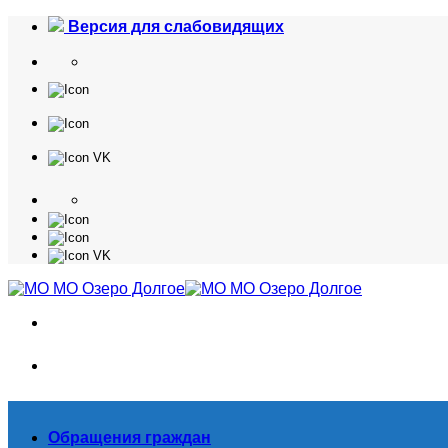
Skip
Версия для слабовидящих
to
content
Обращения граждан