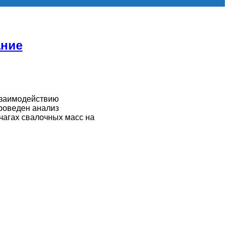
ание
взаимодействию
роведен анализ
агах свалочных масс на