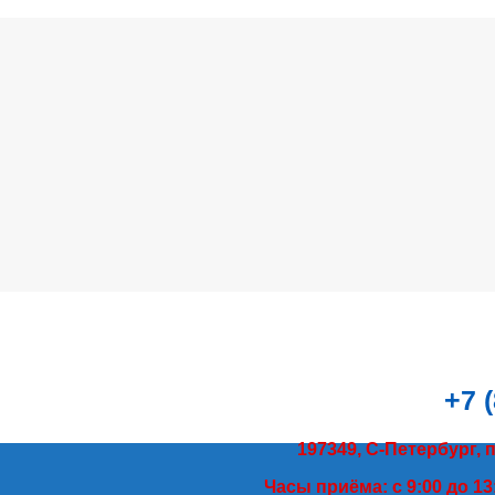
+7 
197349, С-Петербург, 
Часы приёма: с 9:00 до 13: