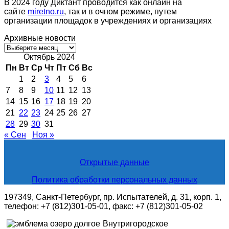
В 2024 году Диктант проводится как онлайн на
сайте
miretno.ru
, так и в очном режиме, путем
организации площадок в учреждениях и организациях
Архивные новости
Архивные
новости
Октябрь 2024
Пн
Вт
Ср
Чт
Пт
Сб
Вс
1
2
3
4
5
6
7
8
9
10
11
12
13
14
15
16
17
18
19
20
21
22
23
24
25
26
27
28
29
30
31
« Сен
Ноя »
Открытые данные
Политика обработки персональных данных
197349, Санкт-Петербург, пр. Испытателей, д. 31, корп. 1,
телефон: +7 (812)301-05-01, факс: +7 (812)301-05-02
Внутригородское