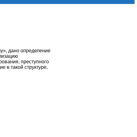
му», дано определение
ализацию
рования, преступного
е в такой структуре,