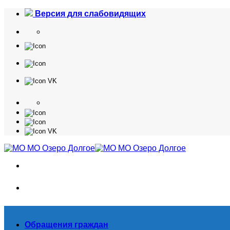
Skip
Версия для слабовидящих
to
content
Обращения граждан