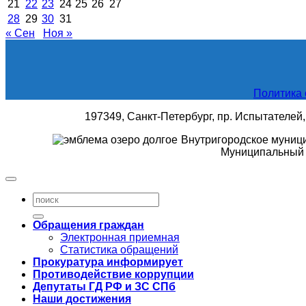
21
22
23
24
25
26
27
28
29
30
31
« Сен
Ноя »
Политика 
197349, Санкт-Петербург, пр. Испытателей, д
Внутригородское муниц
Муниципальный 
Обращения граждан
Электронная приемная
Статистика обращений
Прокуратура информирует
Противодействие коррупции
Депутаты ГД РФ и ЗС СПб
Наши достижения