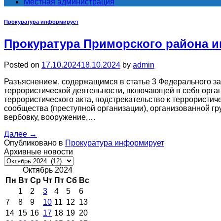
Местная администрация
Прокуратура информирует
Прокуратура Приморского района 
Posted on
17.10.2024
18.10.2024
by
admin
Разъяснением, содержащимся в статье 3 Федерального за
террористической деятельности, включающей в себя орга
террористического акта, подстрекательство к террористи
сообщества (преступной организации), организованной гру
вербовку, вооружение,…
Далее
→
Опубликовано в
Прокуратура информирует
Архивные новости
Архивные
новости
Октябрь 2024
Пн
Вт
Ср
Чт
Пт
Сб
Вс
1
2
3
4
5
6
7
8
9
10
11
12
13
14
15
16
17
18
19
20