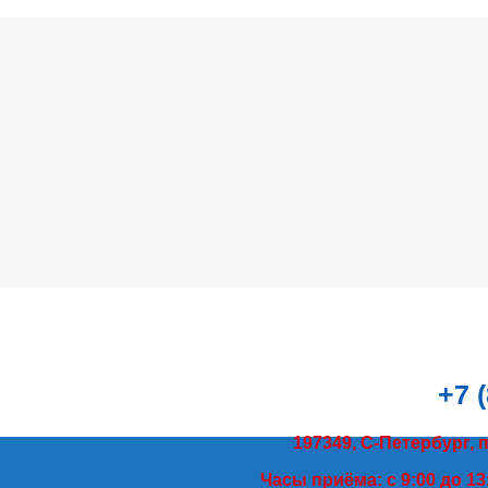
+7 
197349, С-Петербург, 
Часы приёма: с 9:00 до 13: