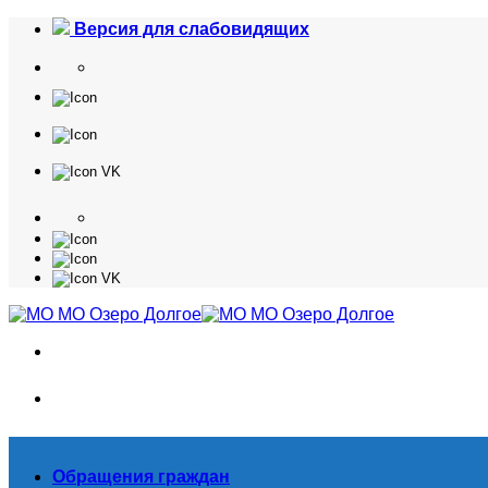
Skip
Версия для слабовидящих
to
content
Обращения граждан