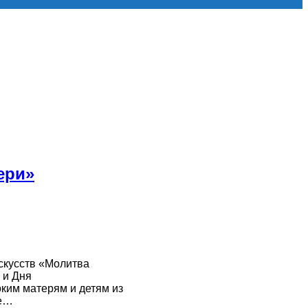
ери»
скусств «Молитва
 и Дня
ким матерям и детям из
ие…