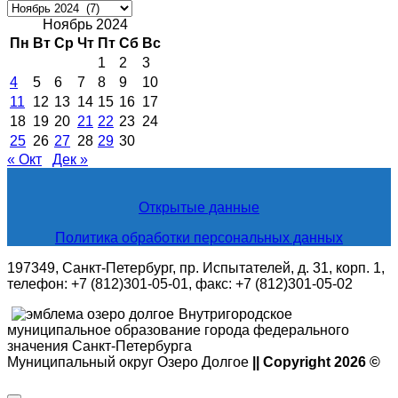
Архивные
новости
Ноябрь 2024
Пн
Вт
Ср
Чт
Пт
Сб
Вс
1
2
3
4
5
6
7
8
9
10
11
12
13
14
15
16
17
18
19
20
21
22
23
24
25
26
27
28
29
30
« Окт
Дек »
Открытые данные
Политика обработки персональных данных
197349, Санкт-Петербург, пр. Испытателей, д. 31, корп. 1,
телефон: +7 (812)301-05-01, факс: +7 (812)301-05-02
Внутригородское
муниципальное образование города федерального
значения Санкт-Петербурга
Муниципальный округ Озеро Долгое
|| Copyright 2026 ©