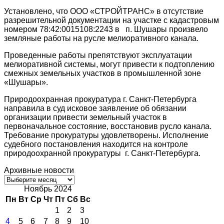
Установлено, что ООО «СТРОЙТРАНС» в отсутствие
разрешительной документации на участке с кадастровым
номером 78:42:0015108:2243 в п. Шушары произвело
земляные работы на русле мелиоративного канала.
Проведенные работы препятствуют эксплуатации
мелиоративной системы, могут привести к подтоплению
смежных земельных участков в промышленной зоне
«Шушары».
Природоохранная прокуратура г. Санкт-Петербурга
направила в суд исковое заявление об обязании
организации привести земельный участок в
первоначальное состояние, восстановив русло канала.
Требование прокуратуры удовлетворены. Исполнение
судебного постановления находится на контроле
природоохранной прокуратуры г. Санкт-Петербурга.
Архивные новости
Архивные
новости
Ноябрь 2024
Пн
Вт
Ср
Чт
Пт
Сб
Вс
1
2
3
4
5
6
7
8
9
10