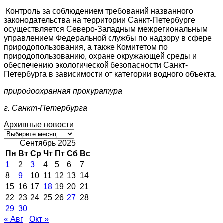
Контроль за соблюдением требований названного
законодательства на территории Санкт-Петербурге
осуществляется Северо-Западным межрегиональным
управлением Федеральной службы по надзору в сфере
природопользования, а также Комитетом по
природопользованию, охране окружающей среды и
обеспечению экологической безопасности Санкт-
Петербурга в зависимости от категории водного объекта.
природоохранная прокуратура
г. Санкт-Петербурга
Архивные новости
Архивные
новости
Сентябрь 2025
Пн
Вт
Ср
Чт
Пт
Сб
Вс
1
2
3
4
5
6
7
8
9
10
11
12
13
14
15
16
17
18
19
20
21
22
23
24
25
26
27
28
29
30
« Авг
Окт »