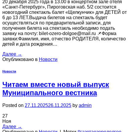
20 декабря 2025 года в 13.00 в концертном зале отеля
«Санкт-Петербург», Пироговская наб. 5/2 состоится
новогодний спектакль балет «Щелкунчик» для ДЕТЕЙ от
6 до 13 ЛЕТ.Выдача билетов на спектакль будет
осуществляться по предварительной записи, для
получения билета на спектакль необходимо подать
заявку на почту: bilet-ozero-dolgoe@mail.ru 📌Форма
заявки:Фамилия, имя, отчество РОДИТЕЛЯ, количество
детей и дата рождения…
Далее
→
Опубликовано в
Новости
Новости
Читаем вместе новый выпуск
Муниципального вестника
Posted on
27.11.2025
26.11.2025
by
admin
27
Ноя
Далее
→
Опубликовано в
Новости
|
Метки
#газетаозеродолгое