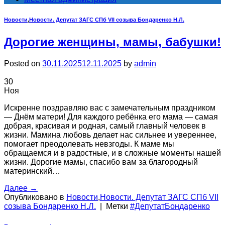
Новости
,
Новости. Депутат ЗАГС СПб VII созыва Бондаренко Н.Л.
Дорогие женщины, мамы, бабушки!
Posted on
30.11.2025
12.11.2025
by
admin
30
Ноя
Искренне поздравляю вас с замечательным праздником
— Днём матери! Для каждого ребёнка его мама — самая
добрая, красивая и родная, самый главный человек в
жизни. Мамина любовь делает нас сильнее и увереннее,
помогает преодолевать невзгоды. К маме мы
обращаемся и в радостные, и в сложные моменты нашей
жизни. Дорогие мамы, спасибо вам за благородный
материнский…
Далее
→
Опубликовано в
Новости
,
Новости. Депутат ЗАГС СПб VII
созыва Бондаренко Н.Л.
|
Метки
#ДепутатБондаренко