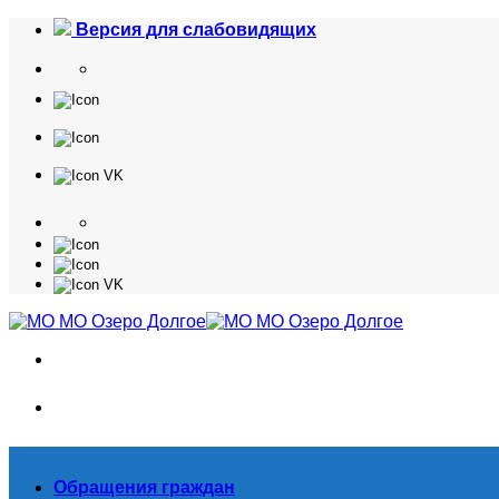
Skip
Версия для слабовидящих
to
content
Обращения граждан