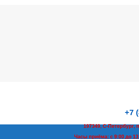
+7 
197349, С-Петербург, 
Часы приёма: с 9:00 до 13: