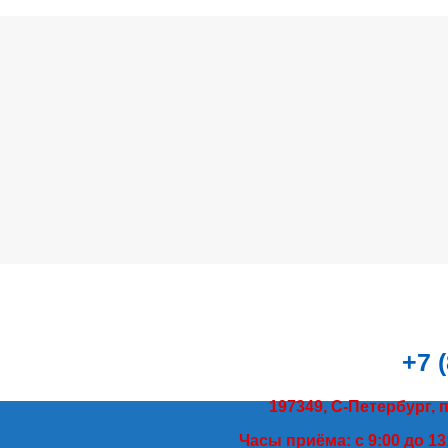
+7 
197349, С-Петербург, 
Часы приёма: с 9:00 до 13: