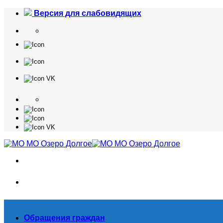
Skip
Версия для слабовидящих
to
content
Обращения граждан