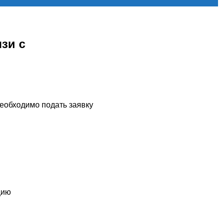
зи с
необходимо подать заявку
цию