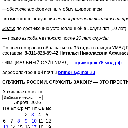
—
обеспечение
форменным обмундированием,
-возможность получения
единовременной выплаты на п
жилья
по достижению установленной выслуги лет (10 лет),
— право
выхода на пенсию
после
20 лет службы
.
По всем вопросам обращаться в 35 отдел полиции УМВД Р
составом:
8-911-825-59-42 Наталья Николаевна Афанас
ОФИЦИАЛЬНЫЙ САЙТ УМВД —
приморск.78.мвд.рф
адрес электронной почты
primorls@mail.ru
СЛУЖИТЬ РОССИИ, СЛУЖИТЬ ЗАКОНУ —
ЭТО ПРЕСТИ
Архивные новости
Архивные
новости
Апрель 2026
Пн
Вт
Ср
Чт
Пт
Сб
Вс
1
2
3
4
5
6
7
8
9
10
11
12
13
14
15
16
17
18
19