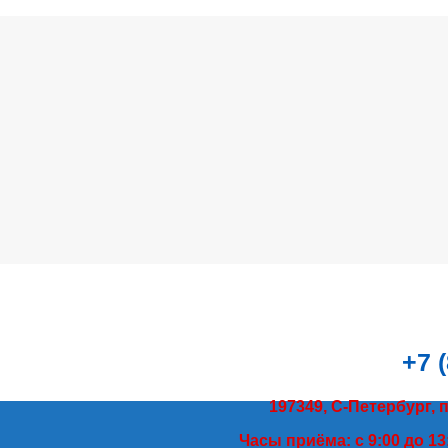
+7 
197349, С-Петербург, 
Часы приёма: с 9:00 до 13: