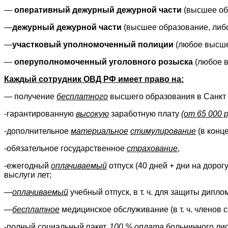
—
оперативный дежурный дежурной части
(высшее об
—
дежурный дежурной части
(высшее образование, либо
—
участковый уполномоченный полиции
(любое высше
—
оперуполномоченный уголовного розыска
(любое в
Каждый сотрудник ОВД РФ имеет право на:
— получение
бесплатного
высшего образования в Санкт 
-гарантированную
высокую
заработную плату
(от 65 000 р
-дополнительное
материальное
стимулирование
(в конц
-обязательное государственное
страхование
,
-ежегодный
оплачиваемый
отпуск (40 дней + дни на дорог
выслуги лет;
—
оплачиваемый
учебный отпуск, в т. ч. для защиты дипло
—
бесплатное
медицинское обслуживание (в т. ч. членов с
-полный социальный пакет,
100 % оплата
больничного лис