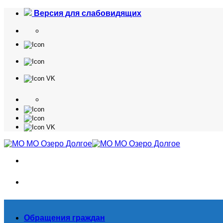
Skip
Версия для слабовидящих
to
content
Обращения граждан