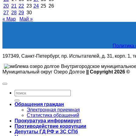
20
21
22
23
24
25
26
27
28
29
30
« Мар
Май »
Политика 
197349, Санкт-Петербург, пр. Испытателей, д. 31, корп. 1, 
Внутригородское муниципальное
Муниципальный округ Озеро Долгое
|| Copyright 2026 ©
Обращения граждан
Электронная приемная
Статистика обращений
Прокуратура информирует
Противодействие коррупции
Депутаты ГД РФ и ЗС СПб