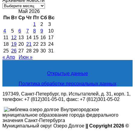
Архивные новости
Архивные
новости
Май 2026
Пн
Вт
Ср
Чт
Пт
Сб
Вс
1
2
3
4
5
6
7
8
9
10
11
12
13
14
15
16
17
18
19
20
21
22
23
24
25
26
27
28
29
30
31
« Апр
Июн »
Открытые данные
Политика обработки персональных данных
197349, Санкт-Петербург, пр. Испытателей, д. 31, корп. 1,
телефон: +7 (812)301-05-01, факс: +7 (812)301-05-02
Внутригородское
муниципальное образование города федерального
значения Санкт-Петербурга
Муниципальный округ Озеро Долгое
|| Copyright 2026 ©