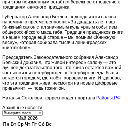
при этом неизменным остаётся бережное отношение к
традициям книжного праздника.
Губернатор Александр Беглов, подводя итоги салона,
напомнил о преемственности: «За двадцать лет наш
Книжный салон стал значимым культурным событием
общероссийского масштаба. Традиция праздников книги
в нашем городе ещё старше – мы помним «Книжную
весну», которая собирала тысячи ленинградских
книголюбов».
Председатель Законодательного собрания Александр
Бельский добавил, что живой интерес к салону — это
лучшее доказательство того, что книга остаётся важной
частью жизни петербуржцев: «Петербург всегда был и
остается городом, где любят хорошие книги. И здорово,
что эта традиция жива, несмотря на новые цифровые
привычки», — подытожил он.
Наталья Соколова, корреспондент портала
Районы.РФ
Архивные новости
Архивные
новости
Май 2026
Пн
Вт
Ср
Чт
Пт
Сб
Вс