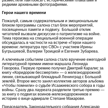
разместили лайтбоксы с историческими плакатами и
редкими архивными фотографиями.
Герои нашего времени
Пожалуй, самым содержательным и эмоциональным
блоком программы салона стал блок мероприятий,
посвященных памяти и подвигу. Большой отклик
читателей вызвали дискуссии о патриотизме на войне.
Тема героизма на специальной военной операции
обсуждалась в частности на встрече «Герои нашего
времени: литература про СВО» с участием Ирины
Бугрышевой, Валерии Троицкой и Евгения Зубарева.
А ключевым событием салона стало вручение ежегодной
литературной премии имени маршала Леонида
Говорова. Первую премию получил Дмитрий Каралис за
книгу «Коридором бессмертия» — о железнодорожной
линии, связывающей блокадный Ленинград с Большой
землёй. Второе место занял коллектив авторов альбома
«Чтобы помнили» о судьбе Исаакиевского собора в годы
войны. Сразу два лауреата разделили третью премию —
за книгу о подвигах воинов-железнодорожников и
историю о вице-адмирале Степане Макарове.
Председатель Законодательного собрания Александр