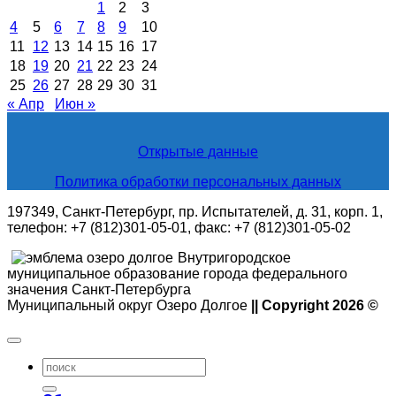
1
2
3
4
5
6
7
8
9
10
11
12
13
14
15
16
17
18
19
20
21
22
23
24
25
26
27
28
29
30
31
« Апр
Июн »
Открытые данные
Политика обработки персональных данных
197349, Санкт-Петербург, пр. Испытателей, д. 31, корп. 1,
телефон: +7 (812)301-05-01, факс: +7 (812)301-05-02
Внутригородское
муниципальное образование города федерального
значения Санкт-Петербурга
Муниципальный округ Озеро Долгое
|| Copyright 2026 ©