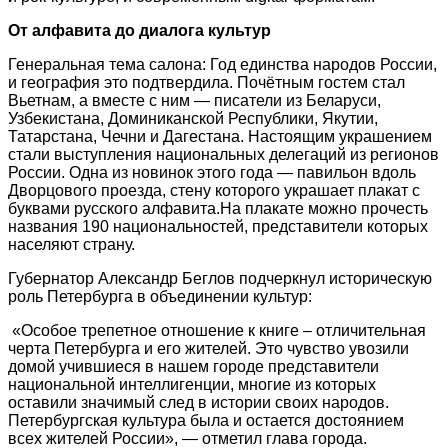
От алфавита до диалога культур
Генеральная тема салона: Год единства народов России,
и география это подтвердила. Почётным гостем стал
Вьетнам, а вместе с ним — писатели из Беларуси,
Узбекистана, Доминиканской Республики, Якутии,
Татарстана, Чечни и Дагестана. Настоящим украшением
стали выступления национальных делегаций из регионов
России. Одна из новинок этого года — павильон вдоль
Дворцового проезда, стену которого украшает плакат с
буквами русского алфавита.На плакате можно прочесть
названия 190 национальностей, представители которых
населяют страну.
Губернатор Александр Беглов подчеркнул историческую
роль Петербурга в объединении культур:
«Особое трепетное отношение к книге – отличительная
черта Петербурга и его жителей. Это чувство увозили
домой учившиеся в нашем городе представители
национальной интеллигенции, многие из которых
оставили значимый след в истории своих народов.
Петербургская культура была и остается достоянием
всех жителей России», — отметил глава города.