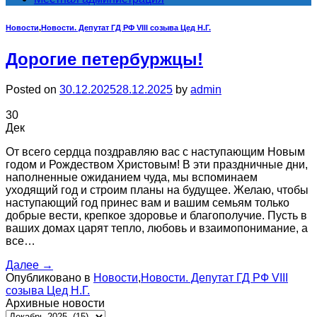
Новости
,
Новости. Депутат ГД РФ VIII созыва Цед Н.Г.
Дорогие петербуржцы!
Posted on
30.12.2025
28.12.2025
by
admin
30
Дек
От всего сердца поздравляю вас с наступающим Новым
годом и Рождеством Христовым! В эти праздничные дни,
наполненные ожиданием чуда, мы вспоминаем
уходящий год и строим планы на будущее. Желаю, чтобы
наступающий год принес вам и вашим семьям только
добрые вести, крепкое здоровье и благополучие. Пусть в
ваших домах царят тепло, любовь и взаимопонимание, а
все…
Далее
→
Опубликовано в
Новости
,
Новости. Депутат ГД РФ VIII
созыва Цед Н.Г.
Архивные новости
Архивные