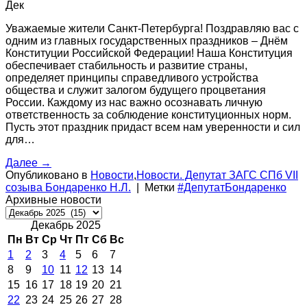
Дек
Уважаемые жители Санкт-Петербурга! Поздравляю вас с
одним из главных государственных праздников – Днём
Конституции Российской Федерации! Наша Конституция
обеспечивает стабильность и развитие страны,
определяет принципы справедливого устройства
общества и служит залогом будущего процветания
России. Каждому из нас важно осознавать личную
ответственность за соблюдение конституционных норм.
Пусть этот праздник придаст всем нам уверенности и сил
для…
Далее
→
Опубликовано в
Новости
,
Новости. Депутат ЗАГС СПб VII
созыва Бондаренко Н.Л.
|
Метки
#ДепутатБондаренко
Архивные новости
Архивные
новости
Декабрь 2025
Пн
Вт
Ср
Чт
Пт
Сб
Вс
1
2
3
4
5
6
7
8
9
10
11
12
13
14
15
16
17
18
19
20
21
22
23
24
25
26
27
28