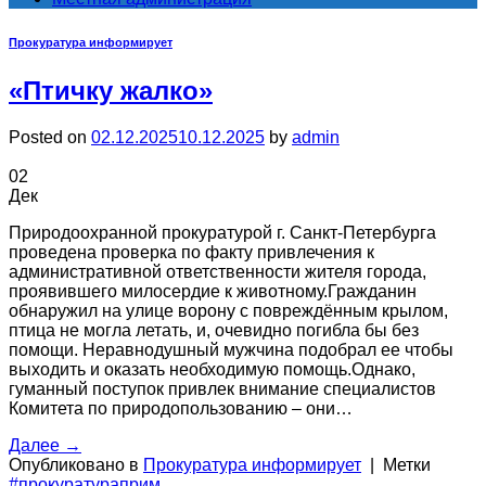
Прокуратура информирует
«Птичку жалко»
Posted on
02.12.2025
10.12.2025
by
admin
02
Дек
Природоохранной прокуратурой г. Санкт-Петербурга
проведена проверка по факту привлечения к
административной ответственности жителя города,
проявившего милосердие к животному.Гражданин
обнаружил на улице ворону с повреждённым крылом,
птица не могла летать, и, очевидно погибла бы без
помощи. Неравнодушный мужчина подобрал ее чтобы
выходить и оказать необходимую помощь.Однако,
гуманный поступок привлек внимание специалистов
Комитета по природопользованию – они…
Далее
→
Опубликовано в
Прокуратура информирует
|
Метки
#прокуратураприм