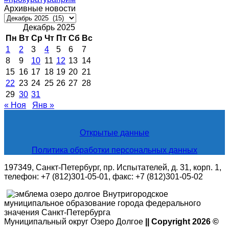
Архивные новости
Архивные
новости
Декабрь 2025
Пн
Вт
Ср
Чт
Пт
Сб
Вс
1
2
3
4
5
6
7
8
9
10
11
12
13
14
15
16
17
18
19
20
21
22
23
24
25
26
27
28
29
30
31
« Ноя
Янв »
Открытые данные
Политика обработки персональных данных
197349, Санкт-Петербург, пр. Испытателей, д. 31, корп. 1,
телефон: +7 (812)301-05-01, факс: +7 (812)301-05-02
Внутригородское
муниципальное образование города федерального
значения Санкт-Петербурга
Муниципальный округ Озеро Долгое
|| Copyright 2026 ©