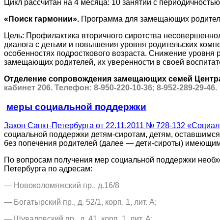
Цикл рассчитан на 4 месяца: 10 занятий с периодичностью
«Поиск гармонии».
Программа для замещающих родител
Цель: Профилактика вторичного сиротства несовершенно
диалога с детьми и повышения уровня родительских ком
особенностях подросткового возраста. Снижение уровня
замещающих родителей, их уверенности в своей воспита
Отделение сопровождения замещающих семей Центра
кабинет 206. Телефон: 8-950-220-10-36; 8-952-289-29-46.
меры социальной поддержки
Закон Санкт-Петербурга от 22.11.2011 № 728-132 «Социа
социальной поддержки детям-сиротам, детям, оставшимся 
без попечения родителей (далее — дети-сироты) имеющим
По вопросам получения мер социальной поддержки необ
Петербурга по адресам:
— Новоколомяжский пр., д.16/8
— Богатырский пр., д. 52/1, корп. 1, лит. А;
— Шуваловский пр., д. 41, корп. 1, лит. А;