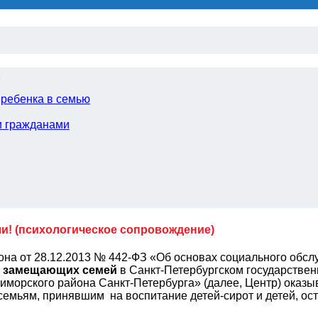
х
ребенка в семью
и гражданами
ли!
(психологическое сопровождение)
закона от 28.12.2013 № 442-ФЗ «Об основах социального обс
я замещающих семей
в Санкт-Петербургском государстве
морского района Санкт-Петербурга» (далее, Центр) оказыв
семьям, принявшим на воспитание детей-сирот и детей, ос