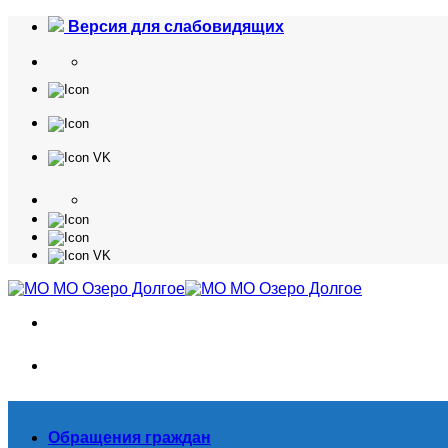
Skip
Версия для слабовидящих
to
content
Обращения граждан