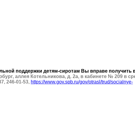
льной поддержки детям-сиротам Вы вправе получить в
бург, аллея Котельникова, д. 2а, в кабинете № 209 в сре
7, 246-01-53,
https://www.gov.spb.ru/gov/otrasl/trud/socialnye-