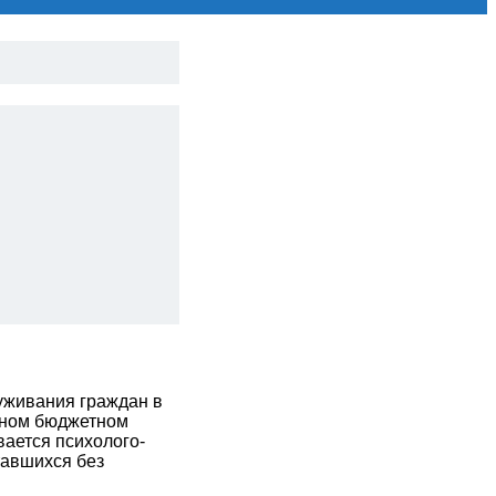
луживания граждан в
нном бюджетном
ается психолого-
тавшихся без