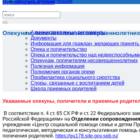
Местная администрация
Муниципальный совет
Местная администрация
Опекунам, попечителям несовершеннолетни
Административные регламенты
Документы
Информация для граждан, желающих принять 
Опека и попечительство
Опека и попечительство над недееспособным
Опекунам, попечителям несовершеннолетних
Полезная информация
Полномочия органов опеки
Профилактика социального сиротства
Споры, связанные с воспитанием детей
Школа приемных родителей
Уважаемые опекуны, попечители и приемные родите
В соответствии п. 4 ст. 65 СК РФ и ст. 22 Федерального 
Российской Федерациям» на
Отделении сопровождени
учреждении «Центр социальной помощи семье и детям При
педагогическая, методическая и консультативная помощь 
попечения родителей.
https://gu178.site.gov.spb.ru/