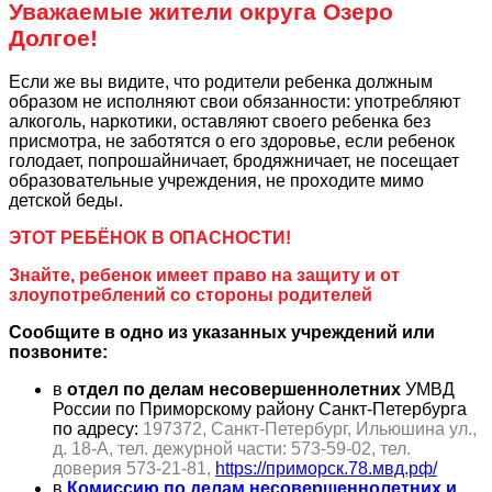
Уважаемые жители округа Озеро
Долгое!
Если же вы видите, что родители ребенка должным
образом не исполняют свои обязанности: употребляют
алкоголь, наркотики, оставляют своего ребенка без
присмотра, не заботятся о его здоровье, если ребенок
голодает, попрошайничает, бродяжничает, не посещает
образовательные учреждения, не проходите мимо
детской беды.
ЭТОТ РЕБЁНОК В ОПАСНОСТИ!
Знайте, ребенок имеет право на защиту и от
злоупотреблений со стороны родителей
Сообщите в одно из указанных учреждений или
позвоните:
в
отдел по делам несовершеннолетних
УМВД
России по Приморскому району Санкт-Петербурга
по адресу:
197372, Санкт-Петербург, Ильюшина ул.,
д. 18-А, тел. дежурной части: 573-59-02, тел.
доверия 573-21-81,
https://приморск.78.мвд.рф/
в
Комиссию по делам несовершеннолетних и