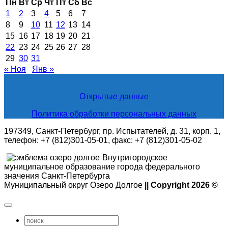
Пн
Вт
Ср
Чт
Пт
Сб
Вс
1
2
3
4
5
6
7
8
9
10
11
12
13
14
15
16
17
18
19
20
21
22
23
24
25
26
27
28
29
30
31
« Ноя
Янв »
Открытые данные
Политика обработки персональных данных
197349, Санкт-Петербург, пр. Испытателей, д. 31, корп. 1,
телефон: +7 (812)301-05-01, факс: +7 (812)301-05-02
Внутригородское
муниципальное образование города федерального
значения Санкт-Петербурга
Муниципальный округ Озеро Долгое
|| Copyright 2026 ©