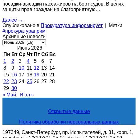
посадки-высадки пассажиров на борт судов. В целях
защиты прав граждан на благоприятную…
Далее
→
Опубликовано в
Прокуратура информирует
|
Метки
#прокуратураприм
Архивные новости
Архивные
новости
Июнь 2026
Пн
Вт
Ср
Чт
Пт
Сб
Вс
1
2
3
4
5
6
7
8
9
10
11
12
13
14
15
16
17
18
19
20
21
22
23
24
25
26
27
28
29
30
« Май
Июл »
Открытые данные
Политика обработки персональных данных
197349, Санкт-Петербург, пр. Испытателей, д. 31, корп. 1,
телефон: +7 (812)301-05-01, факс: +7 (812)301-05-02