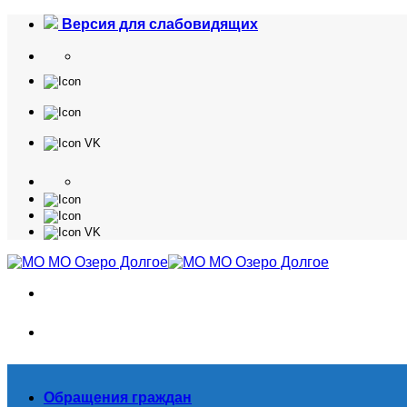
Skip
Версия для слабовидящих
to
content
Обращения граждан