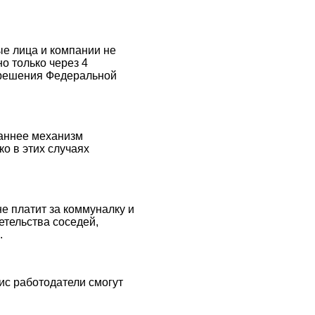
ые лица и компании не
о только через 4
азрешения Федеральной
Раннее механизм
о в этих случаях
не платит за коммуналку и
етельства соседей,
.
ис работодатели смогут