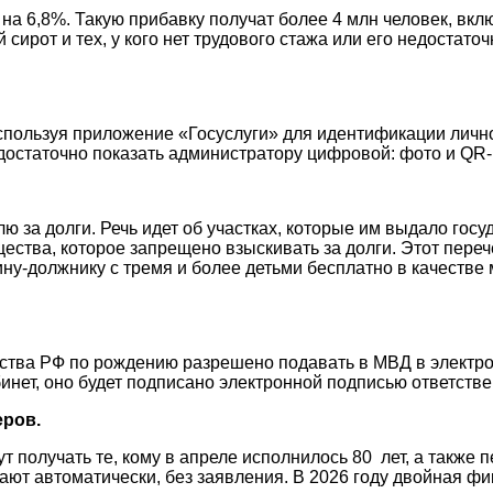
на 6,8%. Такую прибавку получат более 4 млн человек, вкл
сирот и тех, у кого нет трудового стажа или его недостато
 используя приложение «Госуслуги» для идентификации личн
 достаточно показать администратору цифровой: фото и QR-
лю за долги. Речь идет об участках, которые им выдало гос
щества, которое запрещено взыскивать за долги. Этот пер
ну-должнику с тремя и более детьми бесплатно в качестве
нства РФ по рождению разрешено подавать в МВД в электр
инет, оно будет подписано электронной подписью ответстве
еров.
 получать те, кому в апреле исполнилось 80 лет, а также 
лают автоматически, без заявления. В 2026 году двойная ф