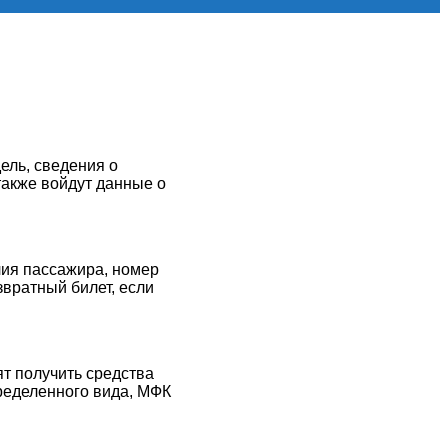
дель, сведения о
также войдут данные о
ия пассажира, номер
звратный билет, если
т получить средства
ределенного вида, МФК