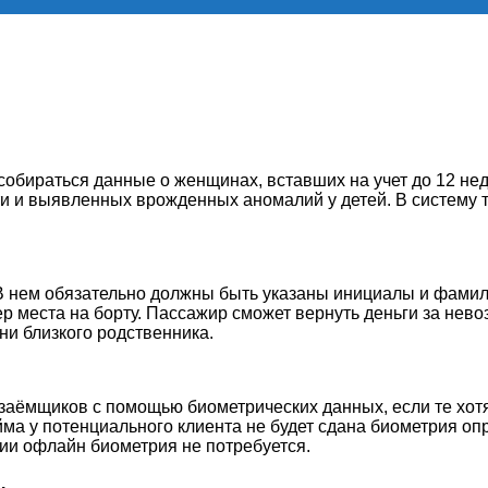
т собираться данные о женщинах, вставших на учет до 12 не
ти и выявленных врожденных аномалий у детей. В систему 
В нем обязательно должны быть указаны инициалы и фамил
р места на борту. Пассажир сможет вернуть деньги за нево
ни близкого родственника.
ёмщиков с помощью биометрических данных, если те хотя
ма у потенциального клиента не будет сдана биометрия оп
ии офлайн биометрия не потребуется.
.