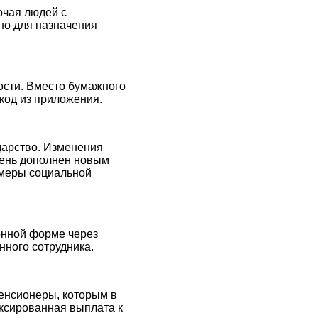
ючая людей с
чно для назначения
ости. Вместо бумажного
код из приложения.
ударство. Изменения
ечень дополнен новым
 меры социальной
онной форме через
нного сотрудника.
пенсионеры, которым в
иксированная выплата к