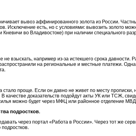
аничивает вывоз аффинированного золота из России. Частн
ов. Исключение есть, но с условиями: вывозить золото можн
и Кневичи во Владивостоке) при наличии специального р
е не взыскать, например из-за истекшего срока давности. 
распространили на региональные и местные платежи. Однак
та.
а стало проще. Если он давно не живет по месту прописки, 
 В качестве доказательств подойдут акты УК или ТСЖ, свид
 жилья можно будет через МФЦ или районное отделение МВД
тва подростков.
давать через портал «Работа в России». Через тот же серв
 подростков.