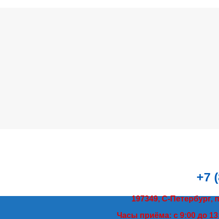
+7 
197349, С-Петербург, 
Часы приёма: с 9:00 до 13: