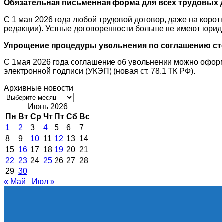
Обязательная письменная форма для всех трудовых 
С 1 мая 2026 года любой трудовой договор, даже на корот
редакции). Устные договоренности больше не имеют юрид
Упрощение процедуры увольнения по соглашению ст
С 1мая 2026 года соглашение об увольнении можно офор
электронной подписи (УКЭП) (новая ст. 78.1 ТК РФ).
Архивные новости
Архивные
новости
Июнь 2026
Пн
Вт
Ср
Чт
Пт
Сб
Вс
1
2
3
4
5
6
7
8
9
10
11
12
13
14
15
16
17
18
19
20
21
22
23
24
25
26
27
28
29
30
« Май
Июл »